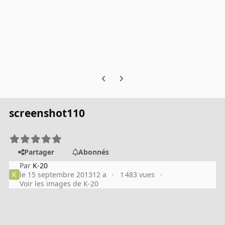
Previous carousel slide
Next carousel slide
screenshot110
Partager
Abonnés
Par
K-20
le 15 septembre 2013
12 a
1 483 vues
Voir les images de K-20