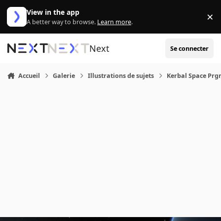
Aller au contenu
View in the app
×
Di
A better way to browse.
Learn more
.
Next
Se connecter
Accueil
Galerie
Illustrations de sujets
Kerbal Space Pr