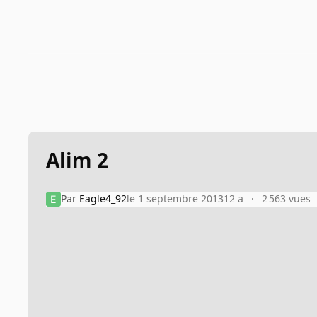
Alim 2
Par
Eagle4_92
le 1 septembre 2013
12 a
2 563 vues