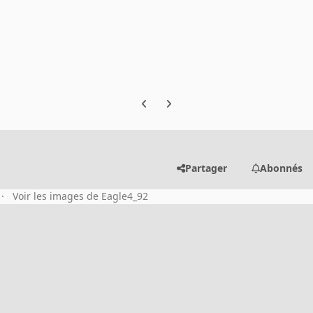
Previous carousel slide
Next carousel slide
Partager
Abonnés
Voir les images de Eagle4_92