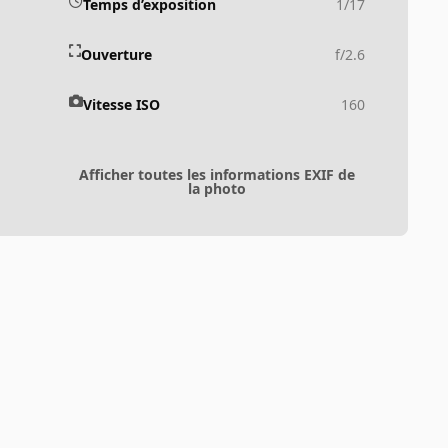
Temps d’exposition
1/17
Ouverture
f/2.6
Vitesse ISO
160
Afficher toutes les informations EXIF de
la photo
Toute l’activité
Powered by
Invision Community