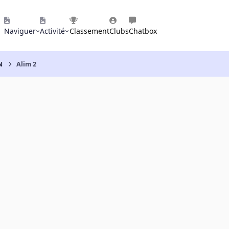
Naviguer
Activité
Classement
Clubs
Chatbox
N
Alim 2