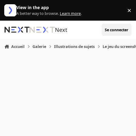
Aller au contenu
View in the app
×
Di
A better way to browse.
Learn more
.
Next
Se connecter
Accueil
Galerie
Illustrations de sujets
Le jeu du screens