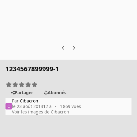
Previous carousel slide
Next carousel slide
1234567899999-1
Partager
Abonnés
Par
Cibacron
le 23 août 2013
12 a
1 869 vues
Voir les images de Cibacron