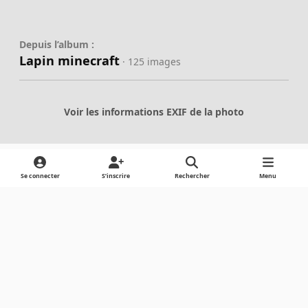
Depuis l’album :
Lapin minecraft
· 125 images
Voir les informations EXIF de la photo
Se connecter
S’inscrire
Rechercher
Menu
Partager
Abonnés
Light Mode
Dark Mode
System Preference
Langue
Cookies