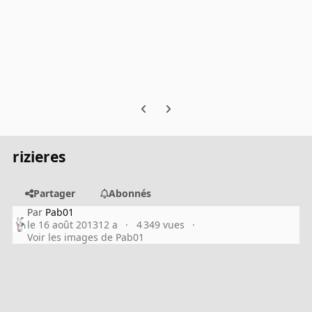
Previous carousel slide
Next carousel slide
rizieres
Partager
Abonnés
Par
Pab01
le 16 août 2013
12 a
4 349 vues
Voir les images de Pab01