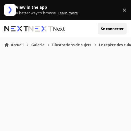
Aller au contenu
View in the app
×
Di
A better way to browse.
Learn more
.
Next
Se connecter
Accueil
Galerie
Illustrations de sujets
Le repère des cub