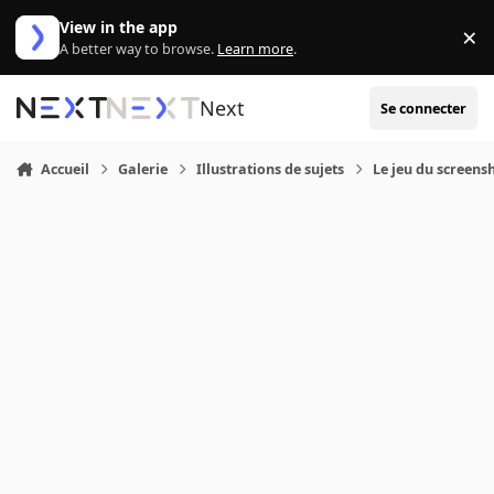
Aller au contenu
View in the app
×
Di
A better way to browse.
Learn more
.
Next
Se connecter
Accueil
Galerie
Illustrations de sujets
Le jeu du screensh