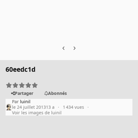
Previous carousel slide
Next carousel slide
60eedc1d
Partager
Abonnés
Par
luinil
le 24 juillet 2013
13 a
1 434 vues
Voir les images de luinil