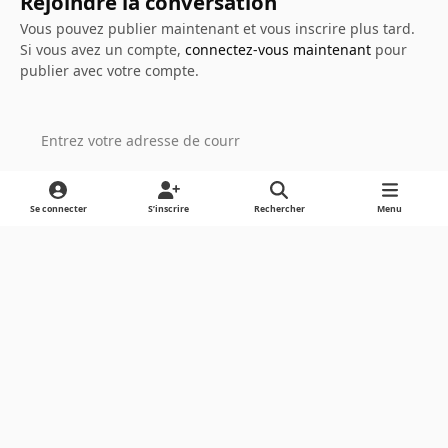
Rejoindre la conversation
Vous pouvez publier maintenant et vous inscrire plus tard.
Si vous avez un compte,
connectez-vous maintenant
pour
publier avec votre compte.
Ajouter un commentaire…
Se connecter
S’inscrire
Rechercher
Menu
Light Mode
Dark Mode
System Preference
Langue
Cookies
Powered by
Invision Community