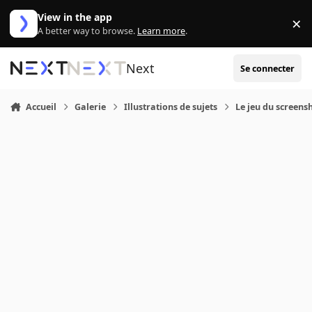
Aller au contenu
View in the app
×
Di
A better way to browse.
Learn more
.
Next
Se connecter
Accueil
Galerie
Illustrations de sujets
Le jeu du screens