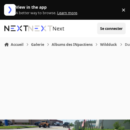
Aller au contenu
View in the app
×
Di
A better way to browse.
Learn more
.
Next
Se connecter
Accueil
Galerie
Albums des INpactiens
Wildduck
Du