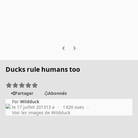
Previous carousel slide
Next carousel slide
Ducks rule humans too
Partager
Abonnés
Par
Wildduck
le 17 juillet 2013
13 a
1 826 vues
Voir les images de Wildduck