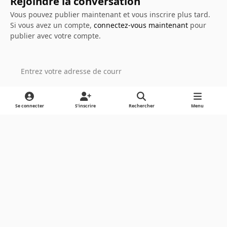
Rejoindre la conversation
Vous pouvez publier maintenant et vous inscrire plus tard.
Si vous avez un compte,
connectez-vous maintenant
pour
publier avec votre compte.
Ajouter un commentaire…
Se connecter
S’inscrire
Rechercher
Menu
Light Mode
Dark Mode
System Preference
Langue
Cookies
Powered by
Invision Community