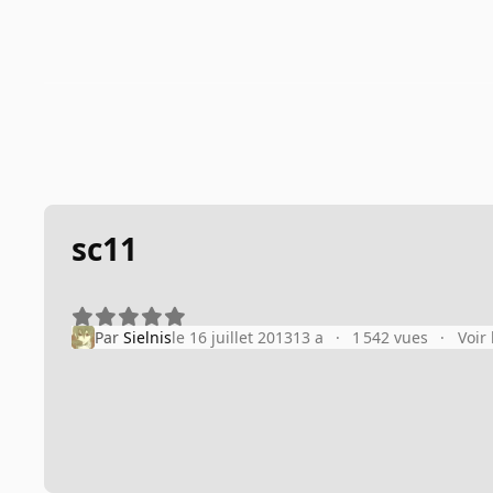
sc11
Par
Sielnis
le 16 juillet 2013
13 a
1 542 vues
Voir