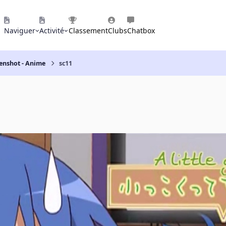
Naviguer
Activité
Classement
Clubs
Chatbox
eenshot - Anime
sc11