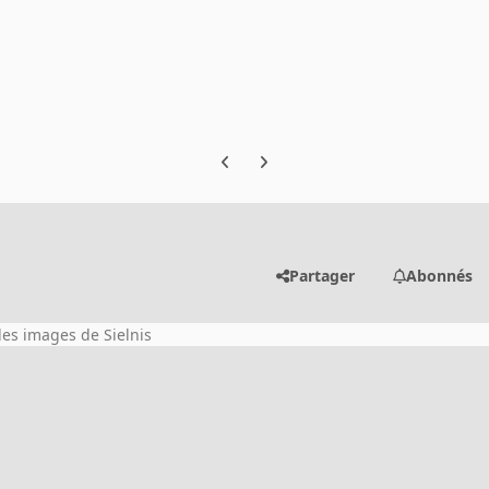
Previous carousel slide
Next carousel slide
Partager
Abonnés
 les images de Sielnis