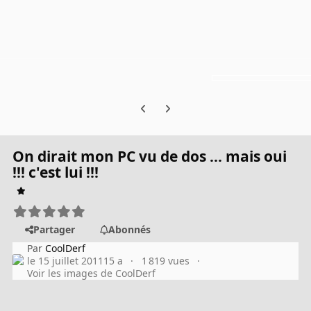
Previous carousel slide
Next carousel slide
On dirait mon PC vu de dos ... mais oui
!!! c'est lui !!!
Partager
Abonnés
Par
CoolDerf
le 15 juillet 2011
15 a
1 819 vues
Voir les images de CoolDerf