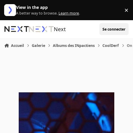
Aller au contenu
View in the app
×
Di
A better way to browse.
Learn more
.
Next
Se connecter
Accueil
Galerie
Albums des INpactiens
CoolDerf
On 