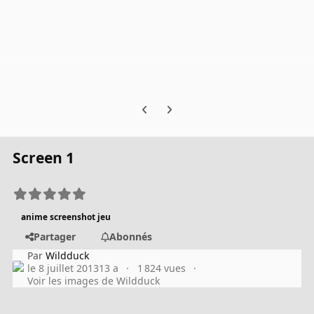
Previous carousel slide
Next carousel slide
Screen 1
anime screenshot jeu
Partager
Abonnés
Par
Wildduck
le 8 juillet 2013
13 a
1 824 vues
Voir les images de Wildduck