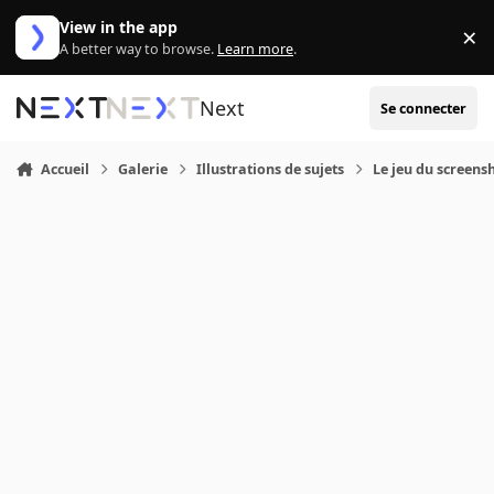
Aller au contenu
View in the app
×
Di
A better way to browse.
Learn more
.
Next
Se connecter
Accueil
Galerie
Illustrations de sujets
Le jeu du screens