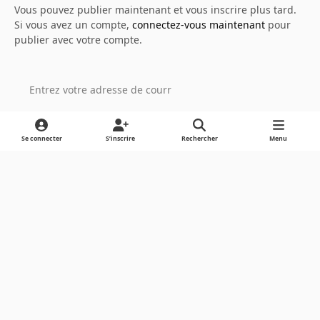
Vous pouvez publier maintenant et vous inscrire plus tard.
Si vous avez un compte,
connectez-vous maintenant
pour
publier avec votre compte.
Ajouter un commentaire…
Se connecter
S’inscrire
Rechercher
Menu
Light Mode
Dark Mode
System Preference
Langue
Cookies
Powered by
Invision Community