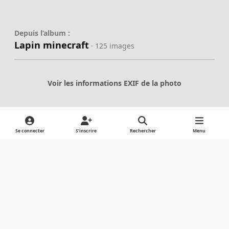
Depuis l’album :
Lapin minecraft
· 125 images
Voir les informations EXIF de la photo
Se connecter
S’inscrire
Rechercher
Menu
Partager
Abonnés
Light Mode
Dark Mode
System Preference
Langue
Cookies