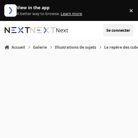
Aller au contenu
View in the app
×
Di
A better way to browse.
Learn more
.
Next
Se connecter
Accueil
Galerie
Illustrations de sujets
Le repère des cub