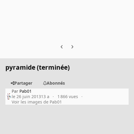
Previous carousel slide
Next carousel slide
pyramide (terminée)
Partager
Abonnés
Par
Pab01
le 26 juin 2013
13 a
1 866 vues
Voir les images de Pab01