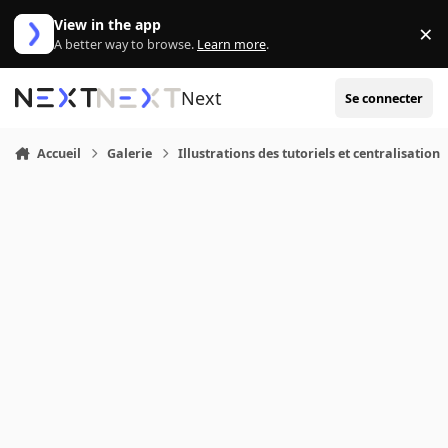
Aller au contenu
View in the app
×
Di
A better way to browse.
Learn more
.
Next
Se connecter
Accueil
Galerie
Illustrations des tutoriels et centralisation