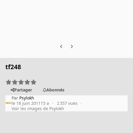
Previous carousel slide
Next carousel slide
tf248
Partager
Abonnés
Par
Psylokh
le 18 juin 2011
15 a
2 357 vues
Voir les images de Psylokh