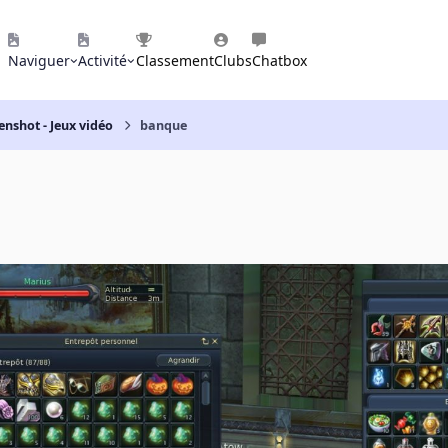
Naviguer
Activité
Classement
Clubs
Chatbox
enshot - Jeux vidéo
banque