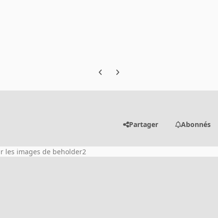
Previous carousel slide
Next carousel slide
Partager
Abonnés
ir les images de beholder2