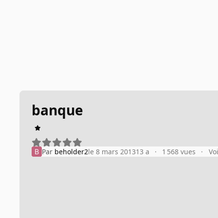
banque
Par
beholder2
le 8 mars 2013
13 a
1 568 vues
Vo