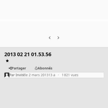
Previous carousel slide
Next carousel slide
2013 02 21 01.53.56
Partager
Abonnés
Par
Invité
le 2 mars 2013
13 a
1 821 vues