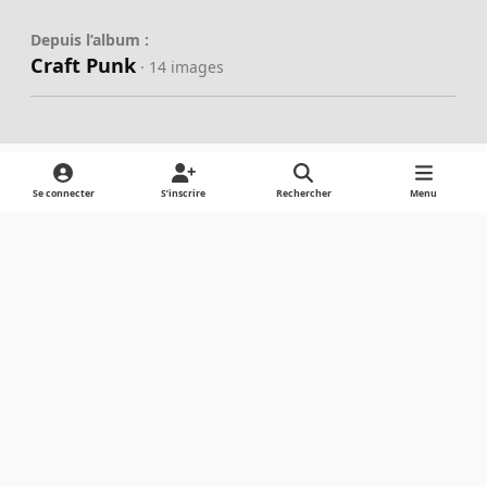
Depuis l’album :
Craft Punk
· 14 images
Se connecter
S’inscrire
Rechercher
Menu
Partager
Abonnés
Light Mode
Dark Mode
System Preference
Langue
Cookies
Powered by
Invision Community