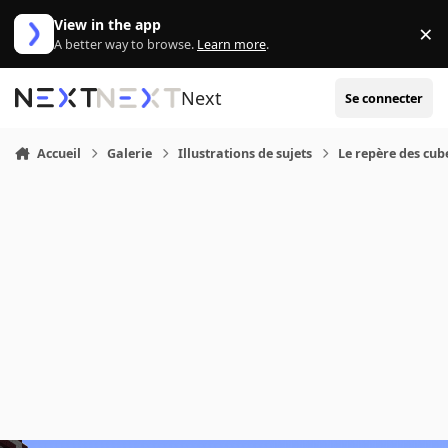
Aller au contenu
View in the app
×
Di
A better way to browse.
Learn more
.
Next
Se connecter
Accueil
Galerie
Illustrations de sujets
Le repère des cub