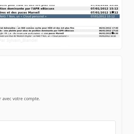
s actualites premium 1
Rss actualites premium 1
Par
Sylvain_Blandel
 avec votre compte.