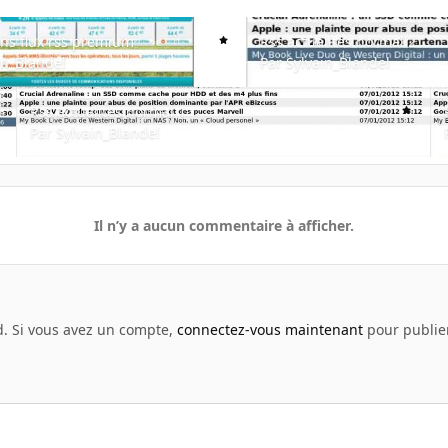
 flux rss premium
Rss actualites normal 2
ns flux rss premium
Rss actualites normal 2
in_Blandel
Par
Sylvain_Blandel
Rss actualites normal 1
Rs
Rss actualites normal 1
Par
Sylvain_Blandel
Il n’y a aucun commentaire à afficher.
d. Si vous avez un compte,
connectez-vous maintenant
pour publier