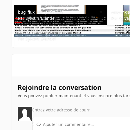
bug_flux_RSS_premium
erreur dans
bug_flux_RSS_premium
erreur da
Par
Sylvain_Blandel
Par
Sylva
Rss actualites premium 2
Rss actualites premium 2
Par
Sylvain_Blandel
Rejoindre la conversation
Vous pouvez publier maintenant et vous inscrire plus tar
Ajouter un commentaire…