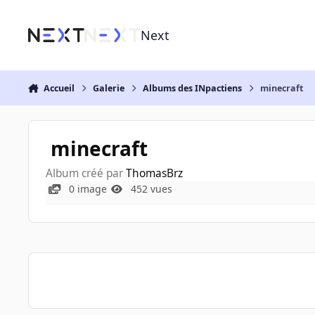
Aller au contenu
Next
Accueil
Galerie
Albums des INpactiens
minecraft
minecraft
Album créé par
ThomasBrz
0 image
452 vues