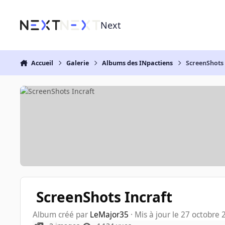
Aller au contenu
Next
Accueil
Galerie
Albums des INpactiens
ScreenShots 
ScreenShots Incraft
Album créé par
LeMajor35
· Mis à jour
le 27 octobre 