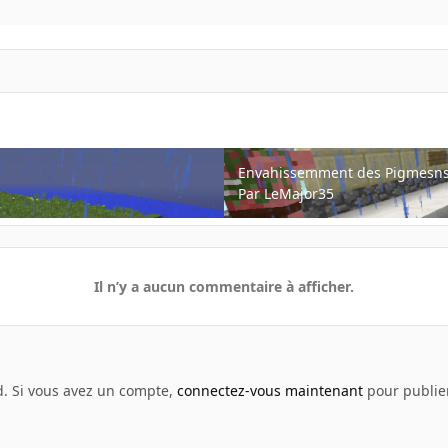
Envahissemment des Pigmesns
Envahissemment des Pigmesn
Par
LeMajor35
Il n’y a aucun commentaire à afficher.
d. Si vous avez un compte,
connectez-vous maintenant
pour publier