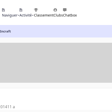
Naviguer
Activité
Classement
Clubs
Chatbox
Incraft
2014
11 a