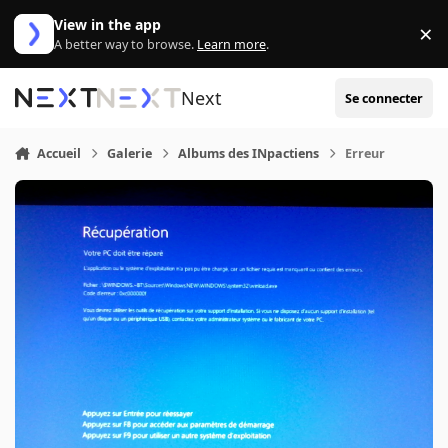
Aller au contenu
View in the app
×
Di
A better way to browse.
Learn more
.
Next
Se connecter
Accueil
Galerie
Albums des INpactiens
Erreur