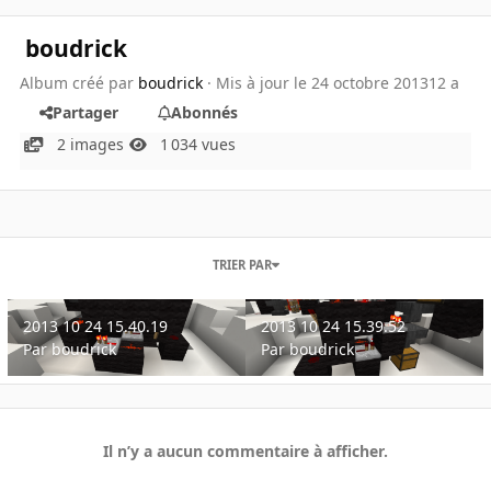
boudrick
Album créé par
boudrick
· Mis à jour
le 24 octobre 2013
12 a
Partager
Abonnés
2 images
1 034 vues
TRIER PAR
2013 10 24 15.40.19
2013 10 24 15.39.52
2013 10 24 15.40.19
2013 10 24 15.39.52
Par
boudrick
Par
boudrick
Il n’y a aucun commentaire à afficher.