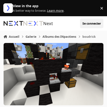
Aller au contenu
View in the app
×
Di
A better way to browse.
Learn more
.
Next
Se connecter
Accueil
Galerie
Albums des INpactiens
boudrick