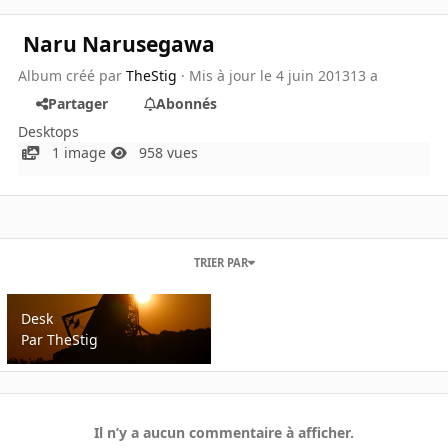
Naru Narusegawa
Album créé par
TheStig
· Mis à jour
le 4 juin 2013
13 a
Partager
Abonnés
Desktops
1 image
958 vues
TRIER PAR
Desk
Desk
Par
TheStig
Il n’y a aucun commentaire à afficher.