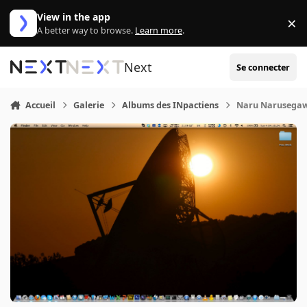
Aller au contenu
View in the app
×
Di
A better way to browse.
Learn more
.
Next
Se connecter
Accueil
Galerie
Albums des INpactiens
Naru Narusega