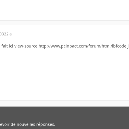
003
22 a
fait ici
view-source:http://www.pcinpact.com/forum/html/ibfcode.j
cevoir de nouvelles réponses.