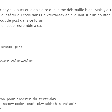
ipt y a 3 jours et je dois dire que je me débrouille bien. Mais y a 1
oir d'insérer du code dans un <textarea> en cliquant sur un boutto
jout de post dans ce forum.
mon code ressemble a ca:
avascript">

swer.value=value

ton pour insérer du texte<br>

" name="code" onclick="add(this.value)"


