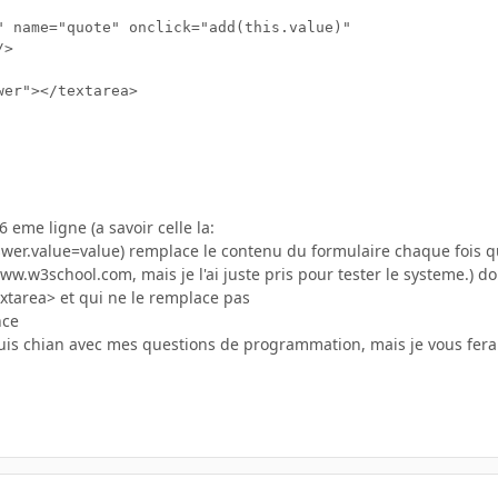
" name="quote" onclick="add(this.value)"

>

er"></textarea>

 eme ligne (a savoir celle la:
er.value=value) remplace le contenu du formulaire chaque fois que
ww.w3school.com, mais je l'ai juste pris pour tester le systeme.) d
xtarea> et qui ne le remplace pas
nce
suis chian avec mes questions de programmation, mais je vous ferai