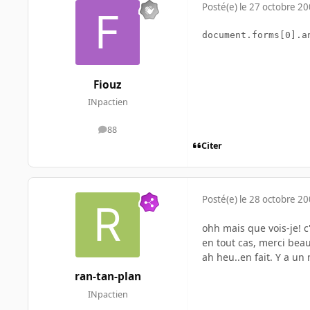
Posté(e)
le 27 octobre 2
document.forms[0].a
Fiouz
INpactien
88
messages
Citer
Posté(e)
le 28 octobre 2
ohh mais que vois-je! c'
en tout cas, merci bea
ah heu..en fait. Y a un
ran-tan-plan
INpactien