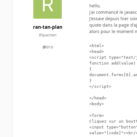
hello,
j'ai commancé le javascr
J'essaie depuis hier s
quote dans la page d'a
ran-tan-plan
alors pour le moment 
INpactien
<html>

919
messages
<head>

<script type="text/j
function add(value)

{

document.forms[0].an
}

</script>

</head>

<body>

<form>

Cliquez sur un bout
<input type="button
value="[code]"><br/>