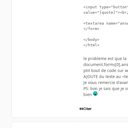
<input type="button
value="[quote]"><br/
<textarea name="answ
</form>

</body>

le probleme est que la 6
document.forms[0].answ
ptit bout de code sur w
AJOUTE du texte au <te
Je vous remercie d'ava
PS: bon je sais que je 
bien
Citer