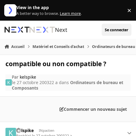
Aller au contenu
View in the app
×
Di
A better way to browse.
Learn more
.
Next
Se connecter
Accueil
Matériel et Conseils d'achat
Ordinateurs de bureau
compatible ou non compatible ?
Par
kelspike
le 27 octobre 2003
22 a
dans
Ordinateurs de bureau et
Composants
Commencer un nouveau sujet
kelspike
INpactien
Posté(e)
le 27 octobre 2003
22 a