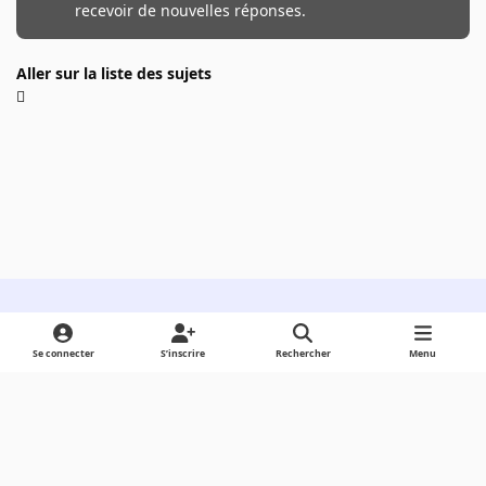
recevoir de nouvelles réponses.
Aller sur la liste des sujets
Light Mode
Dark Mode
System Preference
Se connecter
S’inscrire
Rechercher
Menu
Langue
Cookies
Powered by
Invision Community