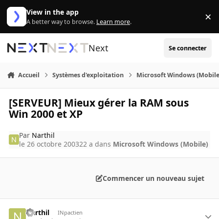
Aller au contenu
View in the app
×
Di
A better way to browse.
Learn more
.
Next
Se connecter
Accueil
Systèmes d'exploitation
Microsoft Windows (Mobile
[SERVEUR] Mieux gérer la RAM sous
Win 2000 et XP
Par
Narthil
le 26 octobre 2003
22 a
dans
Microsoft Windows (Mobile)
Commencer un nouveau sujet
Narthil
INpactien