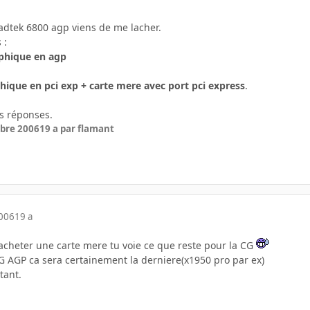
dtek 6800 agp viens de me lacher.
 :
aphique en agp
hique en pci exp + carte mere avec port pci express
.
s réponses.
bre 2006
19 a
par flamant
2006
19 a
acheter une carte mere tu voie ce que reste pour la CG
G AGP ca sera certainement la derniere(x1950 pro par ex)
tant.