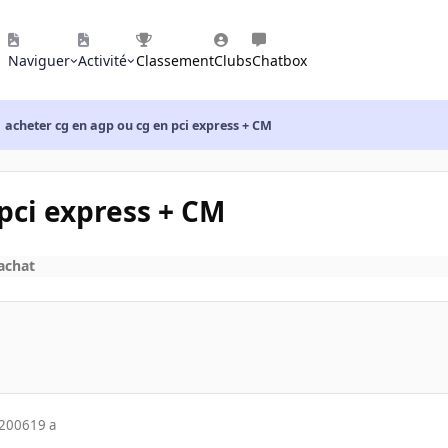
Naviguer
Activité
Classement
Clubs
Chatbox
acheter cg en agp ou cg en pci express + CM
pci express + CM
'achat
 2006
19 a