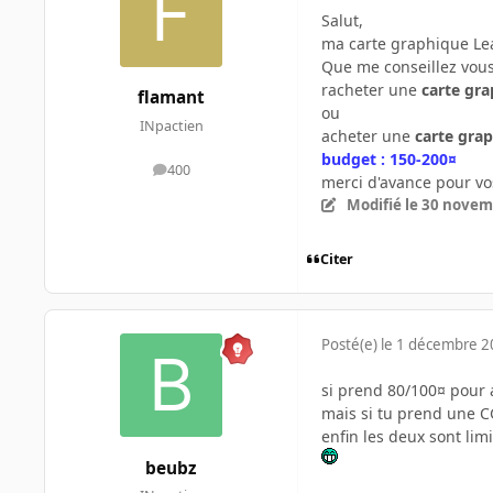
Salut,
ma carte graphique Lea
Que me conseillez vous
racheter une
carte gr
flamant
ou
INpactien
acheter une
carte grap
budget : 150-200¤
400
messages
merci d'avance pour vo
Modifié
le 30 novem
Citer
Posté(e)
le 1 décembre 
si prend 80/100¤ pour 
mais si tu prend une C
enfin les deux sont limi
beubz