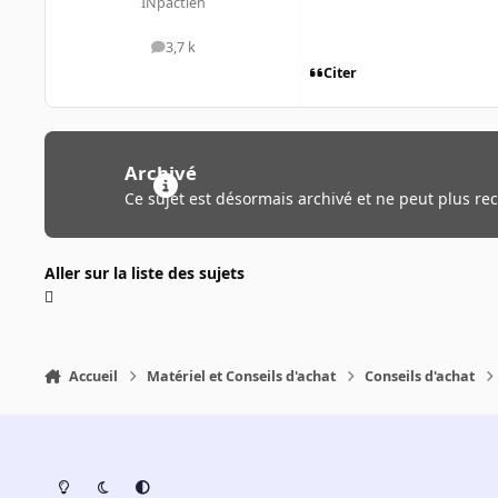
INpactien
3,7 k
messages
Citer
Archivé
Ce sujet est désormais archivé et ne peut plus re
Aller sur la liste des sujets
Accueil
Matériel et Conseils d'achat
Conseils d'achat
Light Mode
Dark Mode
System Preference