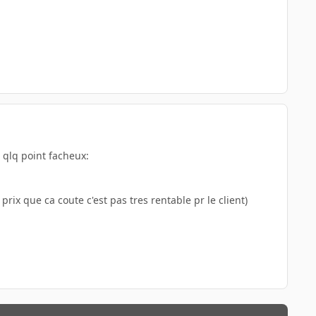
 qlq point facheux:
rix que ca coute c'est pas tres rentable pr le client)