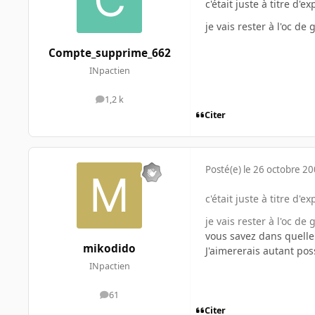
c'était juste à titre d'
je vais rester à l'oc d
Compte_supprime_662
INpactien
1,2 k
messages
Citer
Posté(e)
le 26 octobre 2
c'était juste à titre d'
je vais rester à l'oc d
vous savez dans quelle
mikodido
J'aimererais autant pos
INpactien
61
messages
Citer