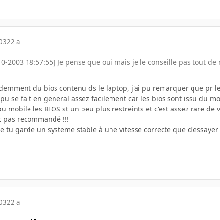
003
22 a
10-2003 18:57:55] Je pense que oui mais je le conseille pas tout 
demment du bios contenu ds le laptop, j'ai pu remarquer que pr le
pu se fait en general assez facilement car les bios sont issu du
pu mobile les BIOS st un peu plus restreints et c'est assez rare de v
t pas recommandé !!!
que tu garde un systeme stable à une vitesse correcte que d'essaye
003
22 a