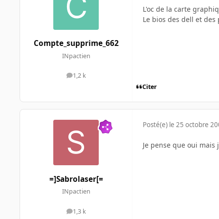
L'oc de la carte graphi
Le bios des dell et des
Compte_supprime_662
INpactien
1,2 k
messages
Citer
Posté(e)
le 25 octobre 2
Je pense que oui mais 
=]Sabrolaser[=
INpactien
1,3 k
messages