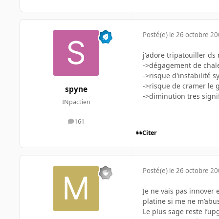
Posté(e)
le 26 octobre 2
j'adore tripatouiller ds
->dégagement de chaleu
->risque d'instabilité 
->risque de cramer le
spyne
->diminution tres signi
INpactien
161
messages
Citer
Posté(e)
le 26 octobre 2
Je ne vais pas innover 
platine si me ne m’abu
Le plus sage reste l’up