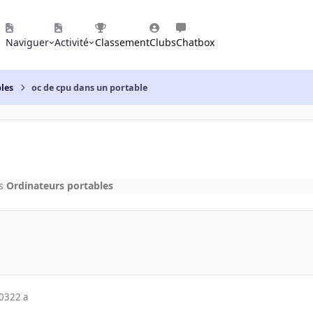
Naviguer
Activité
Classement
Clubs
Chatbox
les
oc de cpu dans un portable
s
Ordinateurs portables
003
22 a