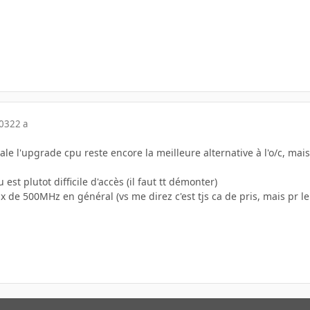
003
22 a
le l'upgrade cpu reste encore la meilleure alternative à l'o/c, mais
 est plutot difficile d'accès (il faut tt démonter)
 de 500MHz en général (vs me direz c'est tjs ca de pris, mais pr le p