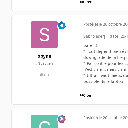
Citer
Posté(e)
le 26 octobre 2
Sabrolaser[=' date=25-
pareil !
* Tout depend bien évi
spyne
downgrade de la freq c
* Par contre pour les c
INpactien
n'est vrmnt, mais vrmn
* Ultra il vaut mieux 
161
messages
possible ds le laptop !
Citer
Posté(e)
le 26 octobre 2