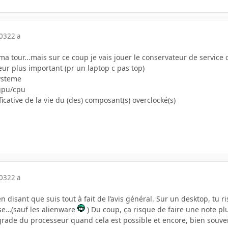
003
22 a
 ma tour...mais sur ce coup je vais jouer le conservateur de service 
r plus important (pr un laptop c pas top)
systeme
 gpu/cpu
ficative de la vie du (des) composant(s) overclocké(s)
003
22 a
en disant que suis tout à fait de l’avis général. Sur un desktop, tu 
se…(sauf les alienware
) Du coup, ça risque de faire une note p
grade du processeur quand cela est possible et encore, bien souvent