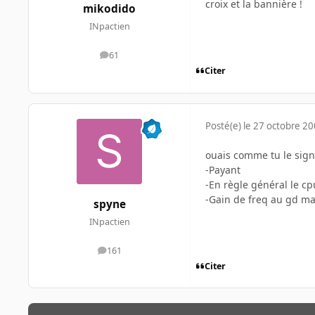
croix et la bannière !
mikodido
INpactien
61
messages
Citer
Posté(e)
le 27 octobre 2
ouais comme tu le signa
-Payant
-En règle général le cpu
-Gain de freq au gd max
spyne
INpactien
161
messages
Citer