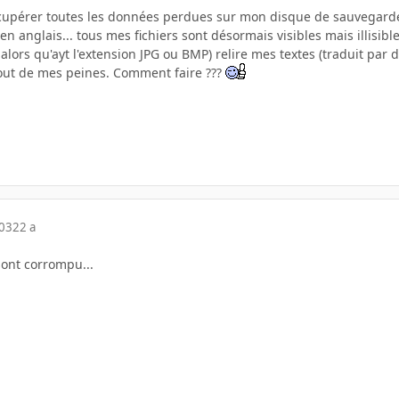
ecupérer toutes les données perdues sur mon disque de sauvegardes
 en anglais... tous mes fichiers sont désormais visibles mais illisib
lors qu'ayt l'extension JPG ou BMP) relire mes textes (traduit par du
 bout de mes peines. Comment faire ???
003
22 a
sont corrompu...