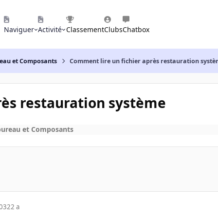
Naviguer
Activité
Classement
Clubs
Chatbox
reau et Composants
Comment lire un fichier après restauration syst
rès restauration système
bureau et Composants
003
22 a