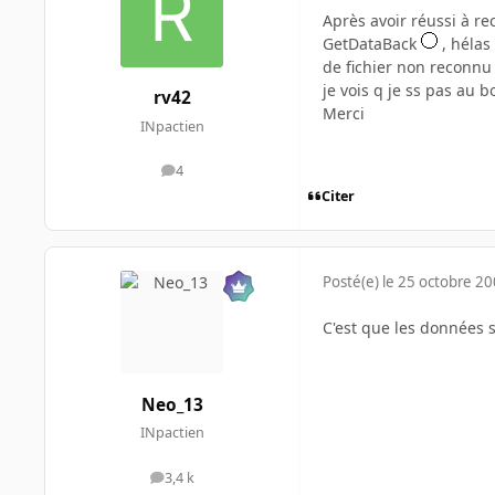
Après avoir réussi à r
GetDataBack
, hélas
de fichier non reconnu a
je vois q je ss pas au
rv42
Merci
INpactien
4
messages
Citer
Posté(e)
le 25 octobre 2
C'est que les données 
Neo_13
INpactien
3,4 k
messages