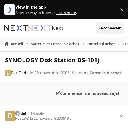
Aller au contenu
View in the app
×
Di
A better way to browse.
Learn more
.
Next
Se connecter
Accueil
Matériel et Conseils d'achat
Conseils d'achat
SY
SYNOLOGY Disk Station DS-101j
Par
Dedel
le 22 novembre 2006
19 a
dans
Conseils d'achat
Commencer un nouveau sujet
Dedel
INpactien
Posté(e)
le 22 novembre 2006
19 a