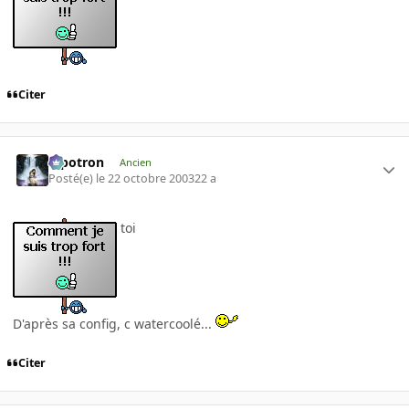
Citer
Pipotron
Ancien
Posté(e)
le 22 octobre 2003
22 a
toi
D'après sa config, c watercoolé...
Citer