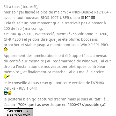
Slt à tous ( toutes?!),
hier soir j'ai flashé le bios de ma cm ( A7N8x-Deluxe Rev.1.04 )
avec le tout nouveau BIOS 1007-UBER dispo
!!! ICI !!!!
Cela faisait un bon moment que je n'arrivait pas à booter à
200 de fsb ( ma config:
XP1700+@2600+ , Watercoolé, Mem:2*256 Winbond PC3200,
GF4ti4200 ) et je dois dire que j'ai été bluffé: boot sans
broncher et stable jusqu'à maintenant sous Win.XP SP1 PRO.
Apparement des améliorations ont été apportées au niveau
du contrôleur mémoire ( au redémarrage de windows, j'ai eut
droit à l'installation de nouveaux périphériques contrôleur
mémoire ), et finalement ca marche. J'ai du mal à le croire...
Je le conseille à tous ceux qui ont cette version de l'A7N8X-
Deluxe - REV 1.04!!!
Je posterai bien qq captures d'écran mais je suis au taff' là...
t'as un 1700+ que t'as overcloqué en 2600+?? s'possible ça?