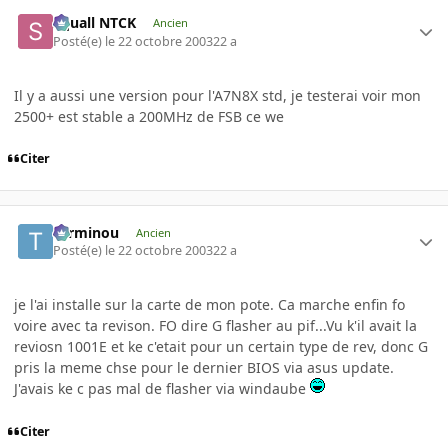
Squall NTCK
Ancien
Posté(e)
le 22 octobre 2003
22 a
Il y a aussi une version pour l'A7N8X std, je testerai voir mon
2500+ est stable a 200MHz de FSB ce we
Citer
Terminou
Ancien
Posté(e)
le 22 octobre 2003
22 a
je l'ai installe sur la carte de mon pote. Ca marche enfin fo
voire avec ta revison. FO dire G flasher au pif...Vu k'il avait la
reviosn 1001E et ke c'etait pour un certain type de rev, donc G
pris la meme chse pour le dernier BIOS via asus update.
J'avais ke c pas mal de flasher via windaube
Citer