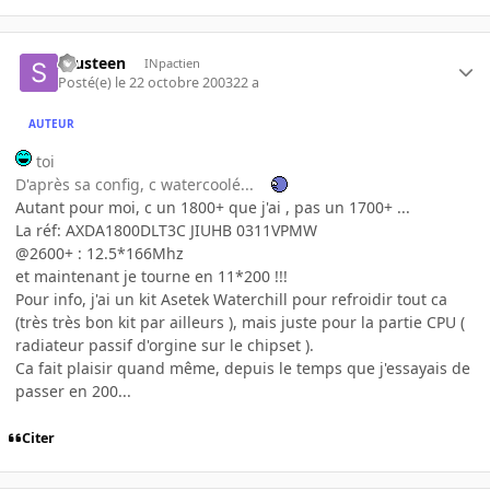
sausteen
INpactien
Posté(e)
le 22 octobre 2003
22 a
AUTEUR
toi
D'après sa config, c watercoolé...
Autant pour moi, c un 1800+ que j'ai , pas un 1700+ ...
La réf: AXDA1800DLT3C JIUHB 0311VPMW
@2600+ : 12.5*166Mhz
et maintenant je tourne en 11*200 !!!
Pour info, j'ai un kit Asetek Waterchill pour refroidir tout ca
(très très bon kit par ailleurs ), mais juste pour la partie CPU (
radiateur passif d'orgine sur le chipset ).
Ca fait plaisir quand même, depuis le temps que j'essayais de
passer en 200...
Citer