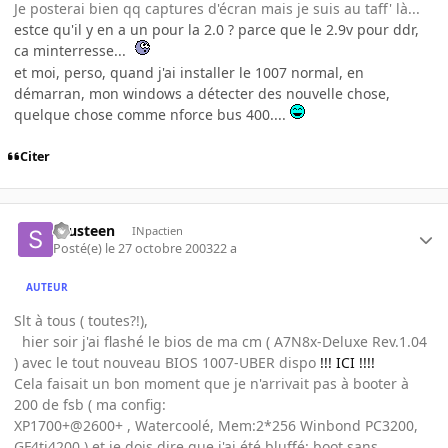
Je posterai bien qq captures d'écran mais je suis au taff' là...
estce qu'il y en a un pour la 2.0 ? parce que le 2.9v pour ddr,
ca minterresse...
et moi, perso, quand j'ai installer le 1007 normal, en
démarran, mon windows a détecter des nouvelle chose,
quelque chose comme nforce bus 400....
Citer
sausteen
INpactien
Posté(e)
le 27 octobre 2003
22 a
AUTEUR
Slt à tous ( toutes?!),
hier soir j'ai flashé le bios de ma cm ( A7N8x-Deluxe Rev.1.04
) avec le tout nouveau BIOS 1007-UBER dispo
!!! ICI !!!!
Cela faisait un bon moment que je n'arrivait pas à booter à
200 de fsb ( ma config:
XP1700+@2600+ , Watercoolé, Mem:2*256 Winbond PC3200,
GF4ti4200 ) et je dois dire que j'ai été bluffé: boot sans