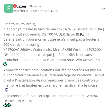
Frozzen
INpactien
Posté(e)
le 23 octobre 2003
22 a
Slt à tous ( toutes?!),
hier soir j'ai flashé le bios de ma cm ( A7N8x-Deluxe Rev.1.04 )
avec le tout nouveau BIOS 1007-UBER dispo
!!! ICI !!!!
Cela faisait un bon moment que je n'arrivait pas à booter à
200 de fsb ( ma config:
XP1700+@2600+ , Watercoolé, Mem:2*256 Winbond PC3200,
GF4ti4200 ) et je dois dire que j'ai été bluffé: boot sans
broncher et stable jusqu'à maintenant sous Win.XP SP1 PRO.
Apparement des améliorations ont été apportées au niveau
du contrôleur mémoire ( au redémarrage de windows, j'ai eut
droit à l'installation de nouveaux périphériques contrôleur
mémoire ), et finalement ca marche. J'ai du mal à le croire...
Je le conseille à tous ceux qui ont cette version de l'A7N8X-
Deluxe - REV 1.04!!!