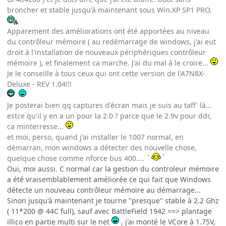
broncher et stable jusqu'à maintenant sous Win.XP SP1 PRO.
Apparement des améliorations ont été apportées au niveau
du contrôleur mémoire ( au redémarrage de windows, j'ai eut
droit à l'installation de nouveaux périphériques contrôleur
mémoire ), et finalement ca marche. J'ai du mal à le croire...
Je le conseille à tous ceux qui ont cette version de l'A7N8X-
Deluxe - REV 1.04!!!
Je posterai bien qq captures d'écran mais je suis au taff' là...
estce qu'il y en a un pour la 2.0 ? parce que le 2.9v pour ddr,
ca minterresse...
et moi, perso, quand j'ai installer le 1007 normal, en
démarran, mon windows a détecter des nouvelle chose,
quelque chose comme nforce bus 400....
Oui, moi aussi. C normal car la gestion du controleur mémoire
a été vraisemblablement améliorée ce qui fait que Windows
détecte un nouveau contrôleur mémoire au démarrage...
Sinon jusqu'à maintenant je tourne "presque" stable à 2.2 Ghz
( 11*200 @ 44C full), sauf avec BattleField 1942 ==> plantage
illico en partie multi sur le net
, j'ai monté le VCore à 1.75V,