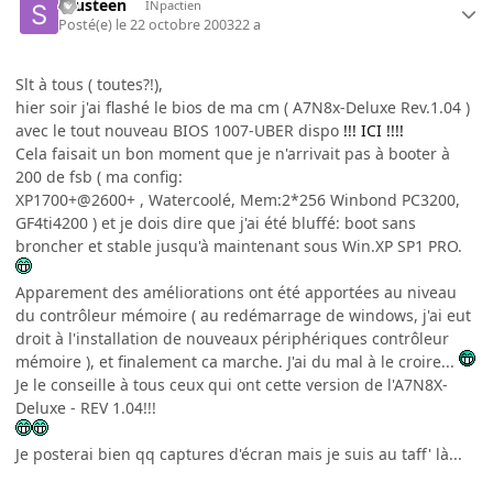
sausteen
INpactien
Posté(e)
le 22 octobre 2003
22 a
Slt à tous ( toutes?!),
hier soir j'ai flashé le bios de ma cm ( A7N8x-Deluxe Rev.1.04 )
avec le tout nouveau BIOS 1007-UBER dispo
!!! ICI !!!!
Cela faisait un bon moment que je n'arrivait pas à booter à
200 de fsb ( ma config:
XP1700+@2600+ , Watercoolé, Mem:2*256 Winbond PC3200,
GF4ti4200 ) et je dois dire que j'ai été bluffé: boot sans
broncher et stable jusqu'à maintenant sous Win.XP SP1 PRO.
Apparement des améliorations ont été apportées au niveau
du contrôleur mémoire ( au redémarrage de windows, j'ai eut
droit à l'installation de nouveaux périphériques contrôleur
mémoire ), et finalement ca marche. J'ai du mal à le croire...
Je le conseille à tous ceux qui ont cette version de l'A7N8X-
Deluxe - REV 1.04!!!
Je posterai bien qq captures d'écran mais je suis au taff' là...