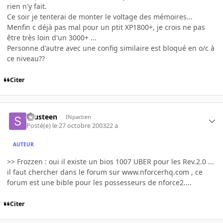
rien n'y fait.
Ce soir je tenterai de monter le voltage des mémoires...
Menfin c déjà pas mal pour un ptit XP1800+, je crois ne pas
être très loin d'un 3000+ ...
Personne d'autre avec une config similaire est bloqué en o/c à
ce niveau??
Citer
sausteen
INpactien
Posté(e)
le 27 octobre 2003
22 a
AUTEUR
>> Frozzen : oui il existe un bios 1007 UBER pour les Rev.2.0 ...
il faut chercher dans le forum sur www.nforcerhq.com , ce
forum est une bible pour les possesseurs de nforce2....
Citer