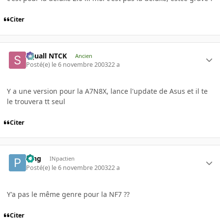
Citer
Squall NTCK
Ancien
Posté(e)
le 6 novembre 2003
22 a
Y a une version pour la A7N8X, lance l'update de Asus et il te
le trouvera tt seul
Citer
Ping
INpactien
Posté(e)
le 6 novembre 2003
22 a
Y'a pas le même genre pour la NF7 ??
Citer