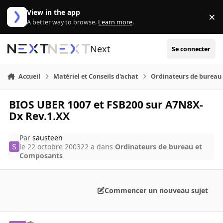
Aller au contenu
View in the app
×
Di
A better way to browse.
Learn more
.
Next
Se connecter
Accueil
Matériel et Conseils d'achat
Ordinateurs de bureau
BIOS UBER 1007 et FSB200 sur A7N8X-
Dx Rev.1.XX
Par
sausteen
le 22 octobre 2003
22 a
dans
Ordinateurs de bureau et
Composants
Commencer un nouveau sujet