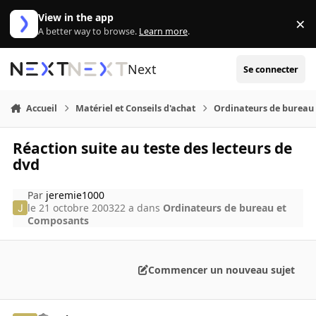
Aller au contenu
View in the app
×
Di
A better way to browse.
Learn more
.
Next
Se connecter
Accueil
Matériel et Conseils d'achat
Ordinateurs de bureau
Réaction suite au teste des lecteurs de
dvd
Par
jeremie1000
le 21 octobre 2003
22 a
dans
Ordinateurs de bureau et
Composants
Commencer un nouveau sujet