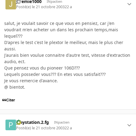
jeremie1000
INpactien
Posté(e)
le 21 octobre 2003
22 a
salut, je voulait savoir ce que vous en pensiez, car j'en
voudrait m'en acheter un dans les prochain temps,mais
lequel???
D'apres le test c'est le plextor le meilleur, mais le plus cher
aussi.
J'aurais bien voulue connaitre d'autre test, vitesse d'extraction
audio, ect.
Que pensez vous du pioneer 106D???
Lequels posseder vous??? En etes vous satisfait???
Je vous remercie d'avance.
@ bientot.
Citer
playstation.2.fg
INpactien
Posté(e)
le 21 octobre 2003
22 a