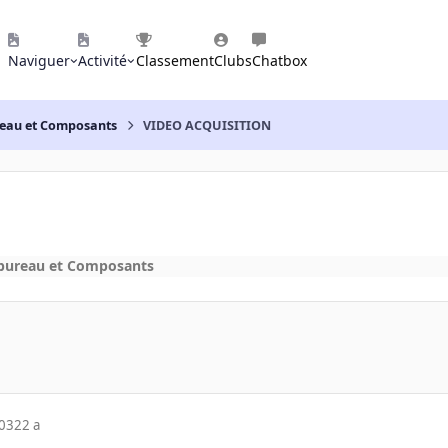
Naviguer
Activité
Classement
Clubs
Chatbox
reau et Composants
VIDEO ACQUISITION
 bureau et Composants
003
22 a