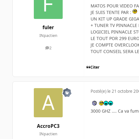
MATOS POUR VIDEO FA
JE SUIS TENTE PAR :
UN KIT UP GRADE GIG
+ TUNER TV PINNACLE 
fuler
LOGICIEL PINNACLE S
INpactien
LE TOUT POR 299 EUR
JE COMPTE OVERCLOOK
2
messages
TOUT CONSEIL SERA L
Citer
Posté(e)
le 21 octobre 2
3000 GHZ .... Ca va fu
AccroPC3
INpactien