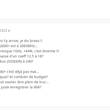
003
22 a
 t'y arrive, je dis bravo !!
 2600+ est à 2083MHz...
presque 1GHz, +44%, c'est énorme !!!
passe d'un coeff 12.5 à 18?
bus (333DDR) à 240?
00+ c'est déjà pas mal...
re quoi? et combien de budget?
ut vouloir dire plein de truc...
uste enregistrer la télé?