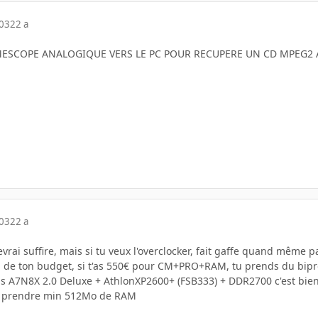
003
22 a
ESCOPE ANALOGIQUE VERS LE PC POUR RECUPERE UN CD MPEG2 A
003
22 a
vrai suffire, mais si tu veux l'overclocker, fait gaffe quand même pa
de ton budget, si t'as 550€ pour CM+PRO+RAM, tu prends du bipro
s A7N8X 2.0 Deluxe + AthlonXP2600+ (FSB333) + DDR2700 c'est bie
e prendre min 512Mo de RAM