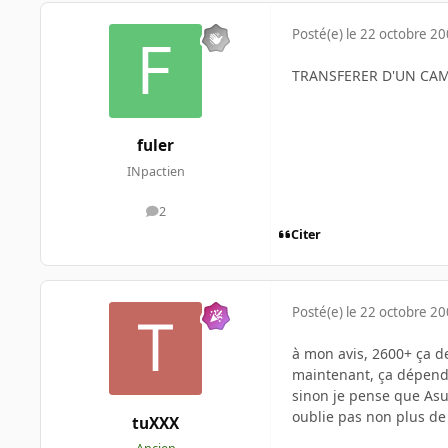
Posté(e)
le 22 octobre 2
TRANSFERER D'UN CAM
fuler
INpactien
2
messages
Citer
Posté(e)
le 22 octobre 2
à mon avis, 2600+ ça de
maintenant, ça dépend 
sinon je pense que Asu
oublie pas non plus d
tuXXX