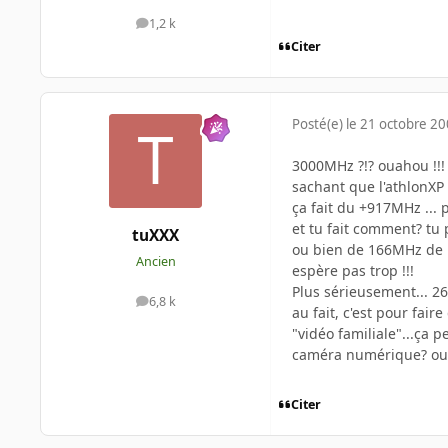
1,2 k
messages
Citer
Posté(e)
le 21 octobre 2
3000MHz ?!? ouahou !!! si
sachant que l'athlonXP
ça fait du +917MHz ... 
et tu fait comment? tu 
tuXXX
ou bien de 166MHz de 
Ancien
espère pas trop !!!
Plus sérieusement... 26
6,8 k
messages
au fait, c'est pour fai
"vidéo familiale"...ça pe
caméra numérique? ou j
Citer