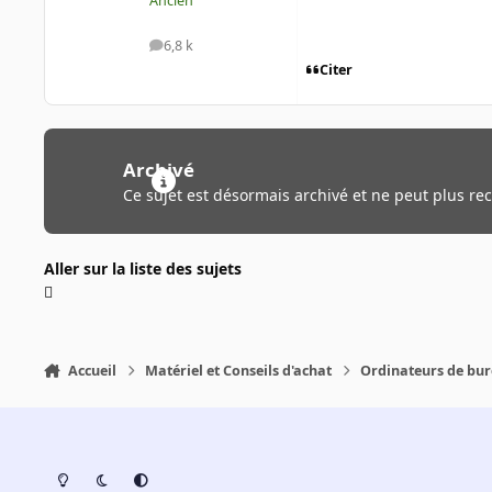
Ancien
6,8 k
messages
Citer
Archivé
Ce sujet est désormais archivé et ne peut plus re
Aller sur la liste des sujets
Accueil
Matériel et Conseils d'achat
Ordinateurs de bu
Light Mode
Dark Mode
System Preference