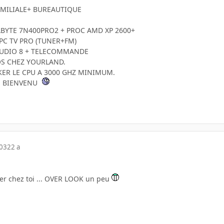
MILIALE+ BUREAUTIQUE
ABYTE 7N400PRO2 + PROC AMD XP 2600+
PC TV PRO (TUNER+FM)
TUDIO 8 + TELECOMMANDE
OS CHEZ YOURLAND.
ER LE CPU A 3000 GHZ MINIMUM.
E BIENVENU
003
22 a
mer chez toi ... OVER LOOK un peu