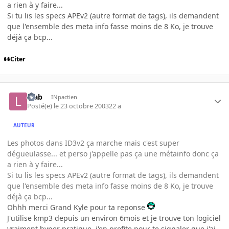
a rien à y faire...
Si tu lis les specs APEv2 (autre format de tags), ils demandent
que l'ensemble des meta info fasse moins de 8 Ko, je trouve
déjà ça bcp...
Citer
lifab
INpactien
Posté(e)
le 23 octobre 2003
22 a
AUTEUR
Les photos dans ID3v2 ça marche mais c'est super
dégueulasse... et perso j'appelle pas ça une métainfo donc ça
a rien à y faire...
Si tu lis les specs APEv2 (autre format de tags), ils demandent
que l'ensemble des meta info fasse moins de 8 Ko, je trouve
déjà ça bcp...
Ohhh merci Grand Kyle pour ta reponse
J'utilise kmp3 depuis un environ 6mois et je trouve ton logiciel
vraiment hyper pratique, j'en profite pour te signaler que j'ai