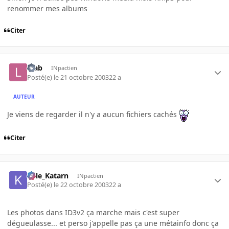
renommer mes albums
Citer
lifab
INpactien
Posté(e)
le 21 octobre 2003
22 a
AUTEUR
Je viens de regarder il n'y a aucun fichiers cachés
Citer
Kyle_Katarn
INpactien
Posté(e)
le 22 octobre 2003
22 a
Les photos dans ID3v2 ça marche mais c'est super
dégueulasse... et perso j'appelle pas ça une métainfo donc ça