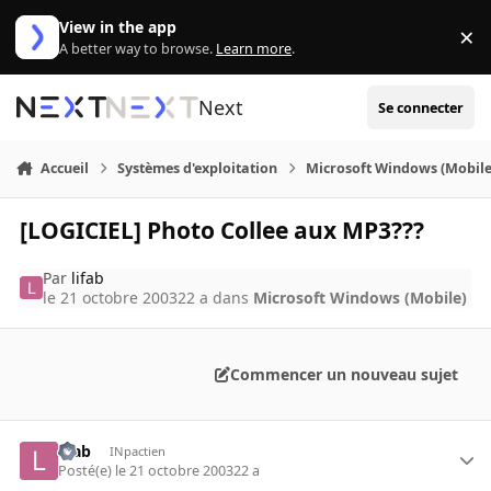
Aller au contenu
View in the app
×
Di
A better way to browse.
Learn more
.
Next
Se connecter
Accueil
Systèmes d'exploitation
Microsoft Windows (Mobile
[LOGICIEL] Photo Collee aux MP3???
Par
lifab
le 21 octobre 2003
22 a
dans
Microsoft Windows (Mobile)
Commencer un nouveau sujet
lifab
INpactien
Posté(e)
le 21 octobre 2003
22 a