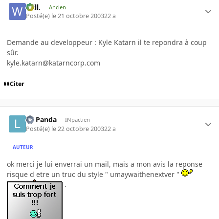
Will.
Ancien
Posté(e)
le 21 octobre 2003
22 a
Demande au developpeur : Kyle Katarn il te repondra à coup
sûr.
kyle.katarn@katarncorp.com
Citer
Le Panda
INpactien
Posté(e)
le 22 octobre 2003
22 a
AUTEUR
ok merci je lui enverrai un mail, mais a mon avis la reponse
risque d etre un truc du style " umaywaithenextver "
.