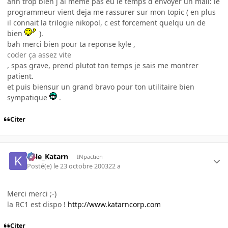
ahh trop bien j ai meme pas eu le temps d envoyer un mail: le
programmeur vient deja me rassurer sur mon topic ( en plus
il connait la trilogie nikopol, c est forcement quelqu un de
bien
).
bah merci bien pour ta reponse kyle ,
coder ça assez vite
, spas grave, prend plutot ton temps je sais me montrer
patient.
et puis biensur un grand bravo pour ton utilitaire bien
sympatique
.
Citer
Kyle_Katarn
INpactien
Posté(e)
le 23 octobre 2003
22 a
Merci merci ;-)
la RC1 est dispo !
http://www.katarncorp.com
Citer