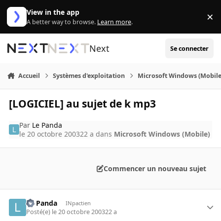
Aller au contenu
View in the app
×
Di
A better way to browse.
Learn more
.
Next
Se connecter
Accueil
Systèmes d'exploitation
Microsoft Windows (Mobile
[LOGICIEL] au sujet de k mp3
Par
Le Panda
le 20 octobre 2003
22 a
dans
Microsoft Windows (Mobile)
Commencer un nouveau sujet
Le Panda
INpactien
Posté(e)
le 20 octobre 2003
22 a