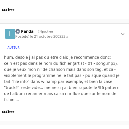
Citer
Le Panda
INpactien
Posté(e)
le 21 octobre 2003
22 a
AUTEUR
hum, desole j ai pas du etre clair, je recommence donc:
ce n est pas dans le nom du fichier (artist - 01 - song.mp3),
que je veux mon n° de chanson mais dans son tag, et ca -
visiblement le programme ne le fait pas - puisque quand je
fait "file info" dans winamp par exemple, et bien la case
"track#" reste vide... meme si j ai bien rajoute le %6 pattern
de l album renamer mais ca sa n influe que sur le nom de
fichier...
Citer