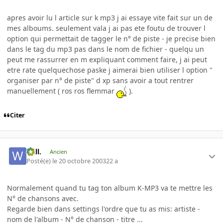
apres avoir lu l article sur k mp3 j ai essaye vite fait sur un de
mes alboums. seulement vala j ai pas ete foutu de trouver l
option qui permettait de tagger le n° de piste - je precise bien
dans le tag du mp3 pas dans le nom de fichier - quelqu un
peut me rassurrer en m expliquant comment faire, j ai peut
etre rate quelquechose paske j aimerai bien utiliser l option "
organiser par n° de piste" d xp sans avoir a tout rentrer
manuellement ( ros ros flemmar
).
Citer
Will.
Ancien
Posté(e)
le 20 octobre 2003
22 a
Normalement quand tu tag ton album K-MP3 va te mettre les
N° de chansons avec.
Regarde bien dans settings l'ordre que tu as mis: artiste -
nom de l'album - N° de chanson - titre ...