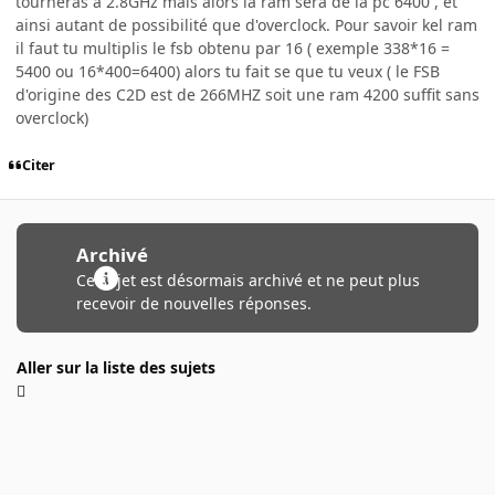
tourneras a 2.8GHz mais alors la ram sera de la pc 6400 , et
ainsi autant de possibilité que d'overclock. Pour savoir kel ram
il faut tu multiplis le fsb obtenu par 16 ( exemple 338*16 =
5400 ou 16*400=6400) alors tu fait se que tu veux ( le FSB
d'origine des C2D est de 266MHZ soit une ram 4200 suffit sans
overclock)
Citer
Archivé
Ce sujet est désormais archivé et ne peut plus
recevoir de nouvelles réponses.
Aller sur la liste des sujets