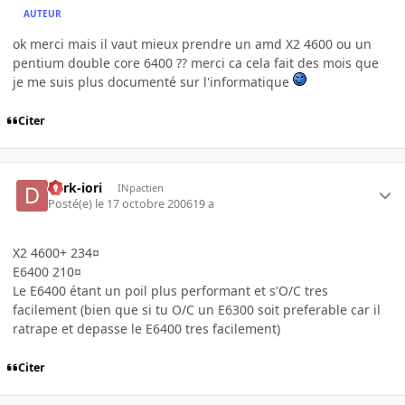
AUTEUR
ok merci mais il vaut mieux prendre un amd X2 4600 ou un
pentium double core 6400 ?? merci ca cela fait des mois que
je me suis plus documenté sur l'informatique
Citer
dark-iori
INpactien
Posté(e)
le 17 octobre 2006
19 a
X2 4600+ 234¤
E6400 210¤
Le E6400 étant un poil plus performant et s'O/C tres
facilement (bien que si tu O/C un E6300 soit preferable car il
ratrape et depasse le E6400 tres facilement)
Citer