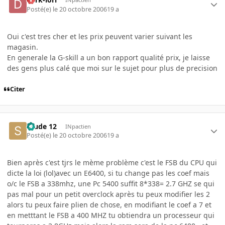
Posté(e)
le 20 octobre 2006
19 a
Oui c'est tres cher et les prix peuvent varier suivant les
magasin.
En generale la G-skill a un bon rapport qualité prix, je laisse
des gens plus calé que moi sur le sujet pour plus de precision
Citer
Stude 12
INpactien
Posté(e)
le 20 octobre 2006
19 a
Bien après c'est tjrs le mème problème c'est le FSB du CPU qui
dicte la loi (lol)avec un E6400, si tu change pas les coef mais
o/c le FSB a 338mhz, une Pc 5400 suffit 8*338= 2.7 GHZ se qui
pas mal pour un petit overclock après tu peux modifier les 2
alors tu peux faire plien de chose, en modifiant le coef a 7 et
en metttant le FSB a 400 MHZ tu obtiendra un processeur qui