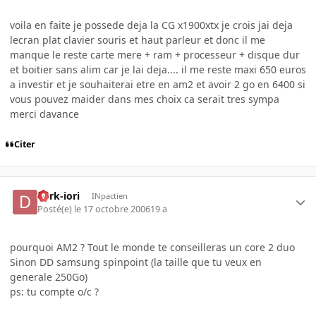
voila en faite je possede deja la CG x1900xtx je crois jai deja
lecran plat clavier souris et haut parleur et donc il me
manque le reste carte mere + ram + processeur + disque dur
et boitier sans alim car je lai deja.... il me reste maxi 650 euros
a investir et je souhaiterai etre en am2 et avoir 2 go en 6400 si
vous pouvez maider dans mes choix ca serait tres sympa
merci davance
Citer
dark-iori
INpactien
Posté(e)
le 17 octobre 2006
19 a
pourquoi AM2 ? Tout le monde te conseilleras un core 2 duo
Sinon DD samsung spinpoint (la taille que tu veux en
generale 250Go)
ps: tu compte o/c ?