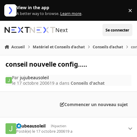
Aller au contenu
View in the app
×
Di
A better way to browse.
Learn more
.
Next
Se connecter
Accueil
Matériel et Conseils d'achat
Conseils d'achat
con
conseil nouvelle config.....
Par
jujubeausoleil
le 17 octobre 2006
19 a
dans
Conseils d'achat
Commencer un nouveau sujet
jujubeausoleil
INpactien
Posté(e)
le 17 octobre 2006
19 a