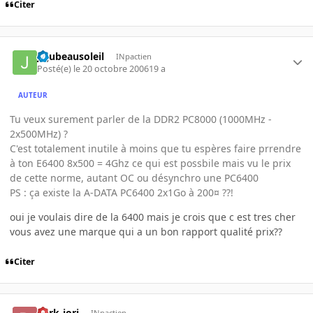
Citer
jujubeausoleil
INpactien
Posté(e)
le 20 octobre 2006
19 a
AUTEUR
Tu veux surement parler de la DDR2 PC8000 (1000MHz -
2x500MHz) ?
C'est totalement inutile à moins que tu espères faire prrendre
à ton E6400 8x500 = 4Ghz ce qui est possbile mais vu le prix
de cette norme, autant OC ou désynchro une PC6400
PS : ça existe la A-DATA PC6400 2x1Go à 200¤ ??!
oui je voulais dire de la 6400 mais je crois que c est tres cher
vous avez une marque qui a un bon rapport qualité prix??
Citer
dark-iori
INpactien