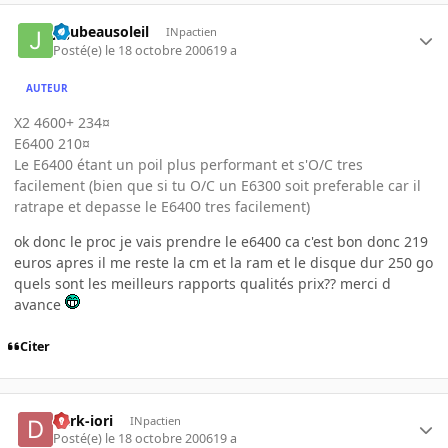
jujubeausoleil
INpactien
Posté(e)
le 18 octobre 2006
19 a
AUTEUR
X2 4600+ 234¤
E6400 210¤
Le E6400 étant un poil plus performant et s'O/C tres
facilement (bien que si tu O/C un E6300 soit preferable car il
ratrape et depasse le E6400 tres facilement)
ok donc le proc je vais prendre le e6400 ca c'est bon donc 219
euros apres il me reste la cm et la ram et le disque dur 250 go
quels sont les meilleurs rapports qualités prix?? merci d
avance
Citer
dark-iori
INpactien
Posté(e)
le 18 octobre 2006
19 a