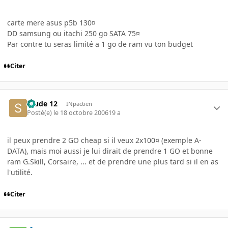
carte mere asus p5b 130¤
DD samsung ou itachi 250 go SATA 75¤
Par contre tu seras limité a 1 go de ram vu ton budget
Citer
Stude 12
INpactien
Posté(e)
le 18 octobre 2006
19 a
il peux prendre 2 GO cheap si il veux 2x100¤ (exemple A-
DATA), mais moi aussi je lui dirait de prendre 1 GO et bonne
ram G.Skill, Corsaire, ... et de prendre une plus tard si il en as
l'utilité.
Citer