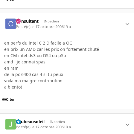
Consultant
INpactien
Posté(e)
le 17 octobre 2006
19 a
en perfs du intel C 2 D facile a OC
en prix un AMD car les prix on fortement chuté
en CM intel ds3 ou DS4 ou p5b
amd : je connai spas
en ram
de la pc 6400 cas 4 si tu peux
voila ma maigre contribution
a bientot
Citer
jujubeausoleil
INpactien
Posté(e)
le 17 octobre 2006
19 a