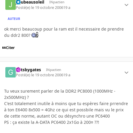
jujubeausoleil
INpactien
Posté(e)
le 19 octobre 2006
19 a
AUTEUR
ok merci beaucoup pour la ram est il necessaire de prendre
du ddr2 800?
Citer
gatsbygates
INpactien
Posté(e)
le 19 octobre 2006
19 a
Tu veux surement parler de la DDR2 PC8000 (1000MHz -
2x500MHz) ?
C'est totalement inutile à moins que tu espères faire prrendre
à ton E6400 8x500 = 4Ghz ce qui est possbile mais vu le prix
de cette norme, autant OC ou désynchro une PC6400
PS : ça existe la A-DATA PC6400 2x1Go à 200¤ ??!