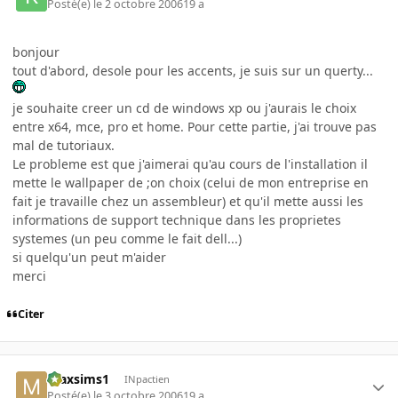
Posté(e)
le 2 octobre 2006
19 a
bonjour
tout d'abord, desole pour les accents, je suis sur un querty...
je souhaite creer un cd de windows xp ou j'aurais le choix
entre x64, mce, pro et home. Pour cette partie, j'ai trouve pas
mal de tutoriaux.
Le probleme est que j'aimerai qu'au cours de l'installation il
mette le wallpaper de ;on choix (celui de mon entreprise en
fait je travaille chez un assembleur) et qu'il mette aussi les
informations de support technique dans les proprietes
systemes (un peu comme le fait dell...)
si quelqu'un peut m'aider
merci
Citer
maxsims1
INpactien
Posté(e)
le 3 octobre 2006
19 a