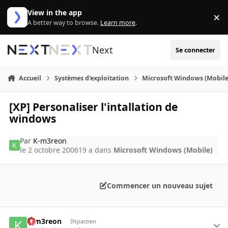
Aller au contenu
View in the app
×
Di
A better way to browse.
Learn more
.
Next
Se connecter
Accueil
Systèmes d'exploitation
Microsoft Windows (Mobile
[XP] Personaliser l'intallation de
windows
Par
K-m3reon
le 2 octobre 2006
19 a
dans
Microsoft Windows (Mobile)
Commencer un nouveau sujet
K-m3reon
INpactien