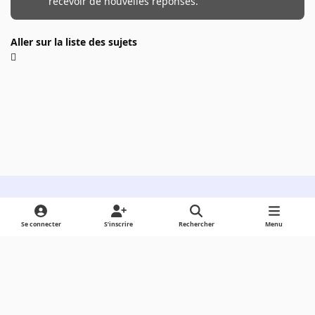
recevoir de nouvelles réponses.
Aller sur la liste des sujets
Light Mode
Dark Mode
System Preference
Se connecter
S’inscrire
Rechercher
Menu
Langue
Cookies
Powered by
Invision Community