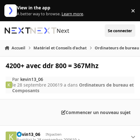
Aller au contenu
View in the app
×
Di
A better way to browse.
Learn more
.
Next
Se connecter
Accueil
Matériel et Conseils d'achat
Ordinateurs de bureau
4200+ avec ddr 800 = 367Mhz
Par
kevin13_06
le 28 septembre 2006
19 a
dans
Ordinateurs de bureau et
Composants
Commencer un nouveau sujet
kevin13_06
INpactien
Posté(e)
le 28 septembre 2006
19 a