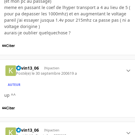
(et mon pc au passage)
meme en passant le coef de lhyper transport a 4 au lieu de 5 (
pour pa depasser les 1000mhz) et en augmentant le voltage
pareil j'ai essayer jusqua 1.4v pour 215mhz ca passe pas ( ni a
voltage dorigine )
aurais-je oublier quelquechose ?
Citer
kevin13_06
INpactien
Posté(e)
le 30 septembre 2006
19 a
AUTEUR
up ^^
Citer
kevin13_06
INpactien