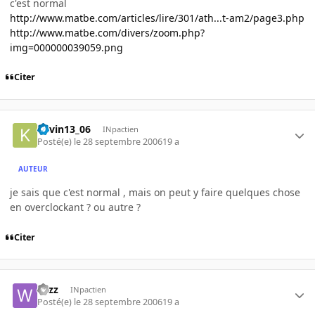
c'est normal
http://www.matbe.com/articles/lire/301/ath...t-am2/page3.php
http://www.matbe.com/divers/zoom.php?
img=000000039059.png
Citer
kevin13_06
INpactien
Posté(e)
le 28 septembre 2006
19 a
AUTEUR
je sais que c'est normal , mais on peut y faire quelques chose
en overclockant ? ou autre ?
Citer
wizz
INpactien
Posté(e)
le 28 septembre 2006
19 a