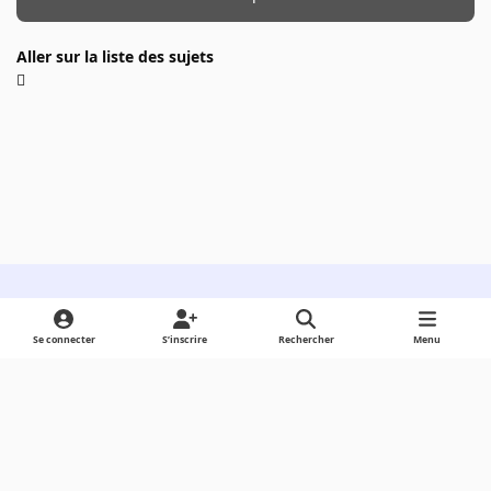
Aller sur la liste des sujets
Light Mode
Dark Mode
System Preference
Se connecter
S’inscrire
Rechercher
Menu
Langue
Cookies
Powered by
Invision Community