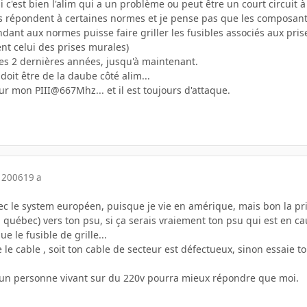
'est bien l'alim qui a un problème ou peut être un court circuit à l'
répondent à certaines normes et je pense pas que les composants on
ant aux normes puisse faire griller les fusibles associés aux prises
nt celui des prises murales)
es 2 dernières années, jusqu'à maintenant.
a doit être de la daube côté alim...
r mon PIII@667Mhz... et il est toujours d'attaque.
 2006
19 a
vec le system européen, puisque je vie en amérique, mais bon la pr
québec) vers ton psu, si ça serais vraiement ton psu qui est en ca
 le fusible de grille...
 le cable , soit ton cable de secteur est défectueux, sinon essaie to
'un personne vivant sur du 220v pourra mieux répondre que moi.