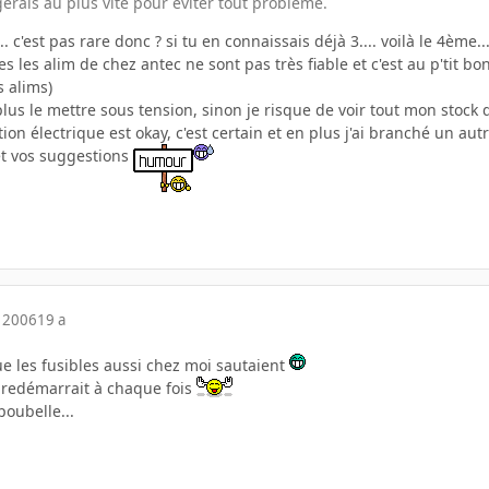
ngerais au plus vite pour éviter tout problème.
. c'est pas rare donc ? si tu en connaissais déjà 3.... voilà le 4ème..
les alim de chez antec ne sont pas très fiable et c'est au p'tit bonh
 alims)
 plus le mettre sous tension, sinon je risque de voir tout mon stock 
ion électrique est okay, c'est certain et en plus j'ai branché un autr
et vos suggestions
 2006
19 a
que les fusibles aussi chez moi sautaient
n redémarrait à chaque fois
 poubelle...