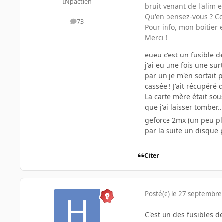
INpactien
bruit venant de l'alim e
Qu'en pensez-vous ? Cou
73
messages
Pour info, mon boitier 
Merci !
eueu c'est un fusible d
j'ai eu une fois une su
par un je m'en sortait 
cassée ! J'ait récupér
La carte mère était sou
que j'ai laisser tomber.
geforce 2mx (un peu pl
par la suite un disque p
Citer
Posté(e)
le 27 septembre
C'est un des fusibles de