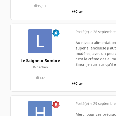
19,1 k
messages
Citer
Posté(e)
le 28 septembre
Au niveau alimentation,
super silencieuse (Faut
modèles, avec un peu de
c'est la crème des alim
Le Saigneur Sombre
Sinon je suis sur qu'il 
INpactien
137
messages
Citer
Posté(e)
le 29 septembre
Merci pour ces précisio