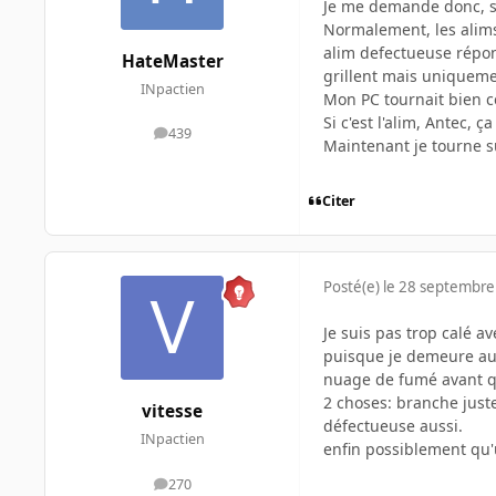
Je me demande donc, si c
Normalement, les alims 
alim defectueuse répond
HateMaster
grillent mais uniqueme
INpactien
Mon PC tournait bien c
Si c'est l'alim, Antec, ç
439
messages
Maintenant je tourne su
Citer
Posté(e)
le 28 septembre
Je suis pas trop calé a
puisque je demeure au 
nuage de fumé avant que
2 choses: branche juste
vitesse
défectueuse aussi.
INpactien
enfin possiblement qu
270
messages