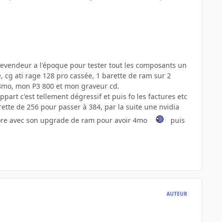
n revendeur a l'époque pour tester tout les composants un
é, cg ati rage 128 pro cassée, 1 barette de ram sur 2
128mo, mon P3 800 et mon graveur cd.
ppart c'est tellement dégressif et puis fo les factures etc
tte de 256 pour passer à 384, par la suite une nvidia
ncore avec son upgrade de ram pour avoir 4mo
puis
AUTEUR