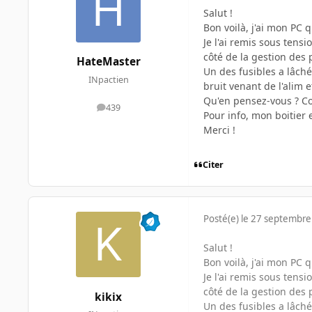
Salut !
Bon voilà, j'ai mon PC q
Je l'ai remis sous tensi
côté de la gestion des 
HateMaster
Un des fusibles a lâché..
INpactien
bruit venant de l'alim e
Qu'en pensez-vous ? Cou
439
messages
Pour info, mon boitier 
Merci !
Citer
Posté(e)
le 27 septembre
Salut !
Bon voilà, j'ai mon PC q
Je l'ai remis sous tensi
côté de la gestion des 
kikix
Un des fusibles a lâché..