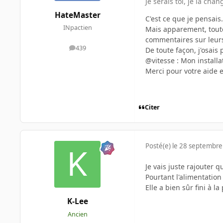
Je serais toi, je la cha
HateMaster
C'est ce que je pensais..
INpactien
Mais apparement, toutes 
commentaires sur leurs
439
De toute façon, j'osais
messages
@vitesse : Mon installat
Merci pour votre aide 
Citer
Posté(e)
le 28 septembre
Je vais juste rajouter 
Pourtant l'alimentatio
Elle a bien sûr fini à la
K-Lee
Ancien