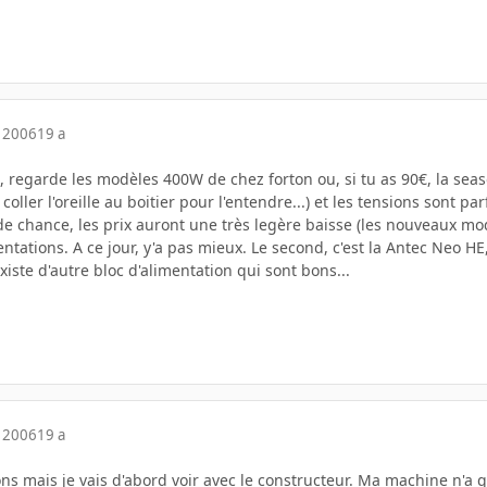
 2006
19 a
 regarde les modèles 400W de chez forton ou, si tu as 90€, la seas
 coller l'oreille au boitier pour l'entendre...) et les tensions sont
 chance, les prix auront une très legère baisse (les nouveaux modè
entations. A ce jour, y'a pas mieux. Le second, c'est la Antec Neo HE
existe d'autre bloc d'alimentation qui sont bons...
 2006
19 a
ns mais je vais d'abord voir avec le constructeur. Ma machine n'a q