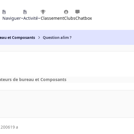
Naviguer
Activité
Classement
Clubs
Chatbox
reau et Composants
Question alim ?
ateurs de bureau et Composants
 2006
19 a