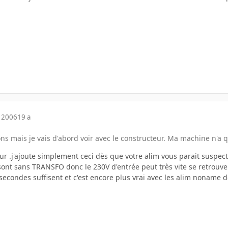
 2006
19 a
ns mais je vais d'abord voir avec le constructeur. Ma machine n'a q
eur .j'ajoute simplement ceci dès que votre alim vous parait sus
 sont sans TRANSFO donc le 230V d'entrée peut très vite se retrouver 
econdes suffisent et c'est encore plus vrai avec les alim noname do