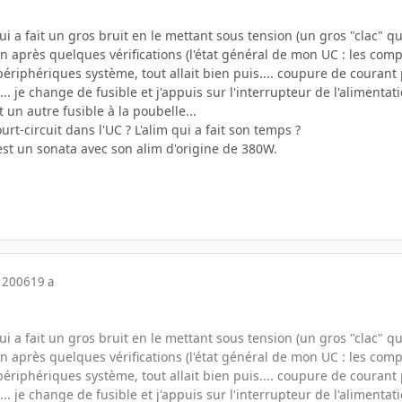
ui a fait un gros bruit en le mettant sous tension (un gros "clac" qu
on après quelques vérifications (l'état général de mon UC : les compos
périphériques système, tout allait bien puis.... coupure de couran
. je change de fusible et j'appuis sur l'interrupteur de l'alimentation 
t un autre fusible à la poubelle...
rt-circuit dans l'UC ? L'alim qui a fait son temps ?
est un sonata avec son alim d'origine de 380W.
 2006
19 a
ui a fait un gros bruit en le mettant sous tension (un gros "clac" qu
on après quelques vérifications (l'état général de mon UC : les compos
périphériques système, tout allait bien puis.... coupure de couran
. je change de fusible et j'appuis sur l'interrupteur de l'alimentation 