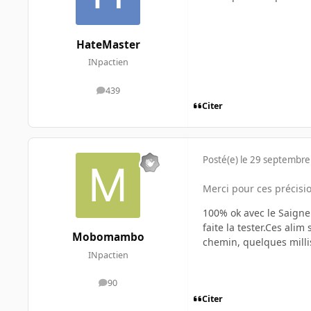
HateMaster
INpactien
439
messages
Citer
Posté(e)
le 29 septembre
Merci pour ces précisio
100% ok avec le Saign
faite la tester.Ces alim
Mobomambo
chemin, quelques millis
INpactien
90
messages
Citer