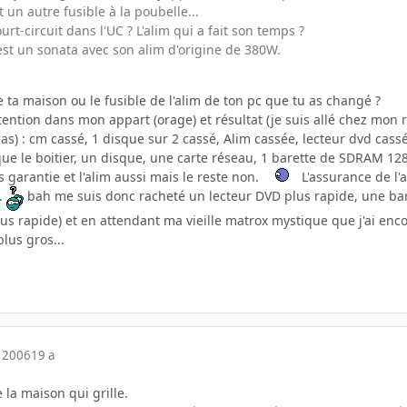
t un autre fusible à la poubelle...
rt-circuit dans l'UC ? L'alim qui a fait son temps ?
est un sonata avec son alim d'origine de 380W.
e ta maison ou le fusible de l'alim de ton pc que tu as changé ?
rtention dans mon appart (orage) et résultat (je suis allé chez mo
pas) : cm cassé, 1 disque sur 2 cassé, Alim cassée, lecteur dvd cass
é que le boitier, un disque, une carte réseau, 1 barette de SDRAM 
s garantie et l'alim aussi mais le reste non.
L'assurance de l'a
..
bah me suis donc racheté un lecteur DVD plus rapide, une bare
us rapide) et en attendant ma vieille matrox mystique que j'ai e
lus gros...
 2006
19 a
 la maison qui grille.