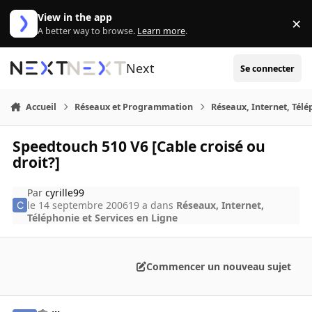
Aller au contenu
View in the app
×
Di
A better way to browse.
Learn more
.
Next
Se connecter
Accueil
Réseaux et Programmation
Réseaux, Internet, Télé
Speedtouch 510 V6 [Cable croisé ou
droit?]
Par
cyrille99
le 14 septembre 2006
19 a
dans
Réseaux, Internet,
Téléphonie et Services en Ligne
Commencer un nouveau sujet