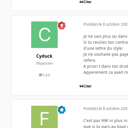
Citer
Posté(e)
le 8 octobre 200
je ne sais plus ou dans
Si tu resilies ton cont
d'une lettre du style:
Je ne souhaite pas paye
Cyduck
refere.
INpactien
A priori t dans ton droi
Apperement ca avait mar
1,4 k
messages
Citer
Posté(e)
le 8 octobre 200
C'est pas 99€ ni plus n
que si tu pars au bout 