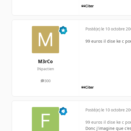
Citer
Posté(e)
le 10 octobre 2
99 euros il dise ke c p
M3rCo
INpactien
300
messages
Citer
Posté(e)
le 10 octobre 2
99 euros il dise ke c p
Donc j'imagine que c'e