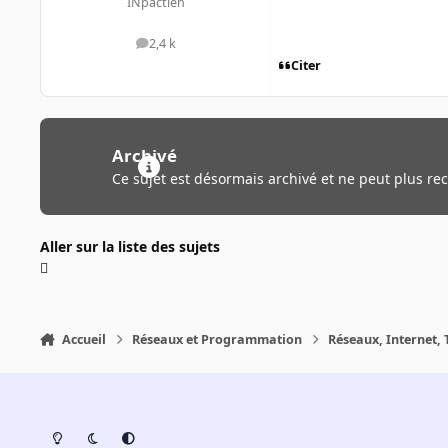
INpactien
2,4 k
messages
Citer
Archivé
Ce sujet est désormais archivé et ne peut plus re
Aller sur la liste des sujets
Accueil
Réseaux et Programmation
Réseaux, Internet, 
Light Mode
Dark Mode
System Preference