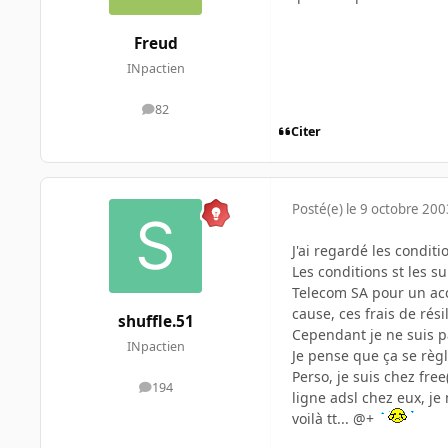
Freud
INpactien
82
messages
Citer
Posté(e)
le 9 octobre 200
J'ai regardé les conditi
Les conditions st les s
Telecom SA pour un accè
cause, ces frais de rés
shuffle.51
Cependant je ne suis pa
INpactien
Je pense que ça se règl
Perso, je suis chez fre
194
messages
ligne adsl chez eux, je 
voilà tt... @+