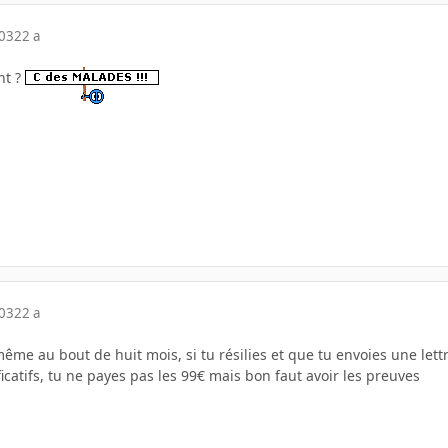
003
22 a
nt ?
003
22 a
ême au bout de huit mois, si tu résilies et que tu envoies une lettr
ficatifs, tu ne payes pas les 99€ mais bon faut avoir les preuves