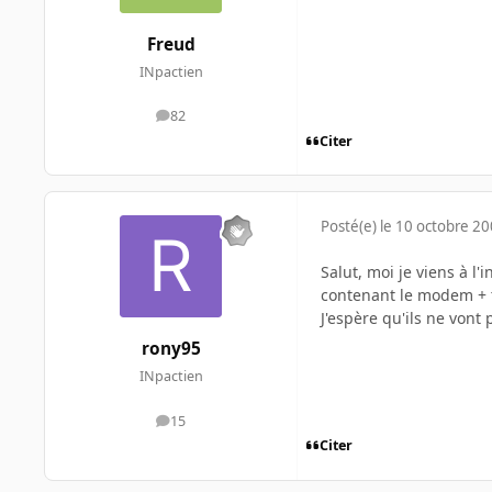
Freud
INpactien
82
messages
Citer
Posté(e)
le 10 octobre 2
Salut, moi je viens à l
contenant le modem + t
J'espère qu'ils ne vont 
rony95
INpactien
15
messages
Citer