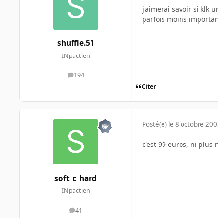
j'aimerai savoir si klk 
parfois moins importan
shuffle.51
INpactien
194
messages
Citer
Posté(e)
le 8 octobre 200
c'est 99 euros, ni plus 
soft_c_hard
INpactien
41
messages