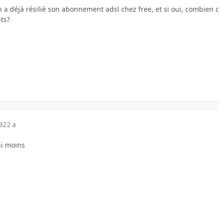
un a déjà résilié son abonnement adsl chez free, et si oui, combien cel
ts?
3
22 a
ni moins