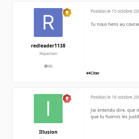
Posté(e)
le 15 octobre 2
Tu nous tiens au coura
redleader1138
INpactien
90
messages
Citer
Posté(e)
le 16 octobre 2
J'ai entendu dire, que m
que tu fuornis les justi
Illusion