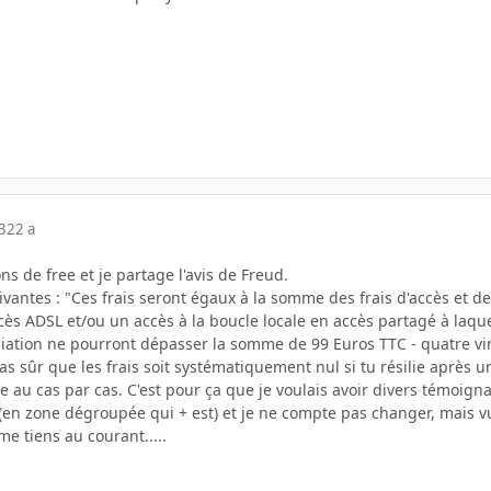
3
22 a
ons de free et je partage l'avis de Freud.
uivantes : "Ces frais seront égaux à la somme des frais d'accès et de
s ADSL et/ou un accès à la boucle locale en accès partagé à laquel
iliation ne pourront dépasser la somme de 99 Euros TTC - quatre vi
s sûr que les frais soit systématiquement nul si tu résilie après u
e au cas par cas. C'est pour ça que je voulais avoir divers témoign
e(en zone dégroupée qui + est) et je ne compte pas changer, mais v
me tiens au courant.....