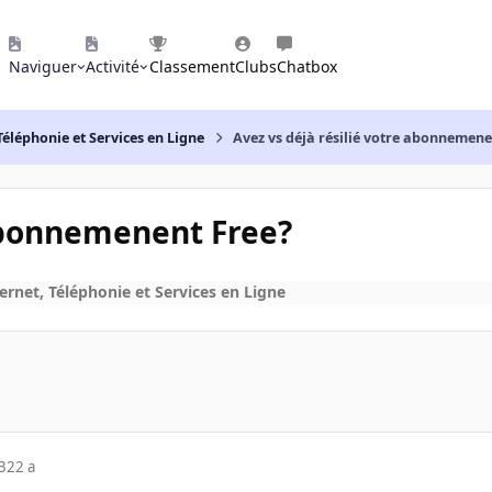
Naviguer
Activité
Classement
Clubs
Chatbox
Téléphonie et Services en Ligne
Avez vs déjà résilié votre abonnemene
 abonnemenent Free?
ernet, Téléphonie et Services en Ligne
3
22 a