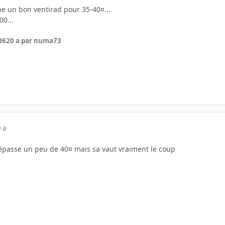
he un bon ventirad pour 35-40¤...
00...
06
20 a
par numa73
 a
épasse un peu de 40¤ mais sa vaut vraiment le coup