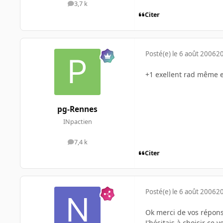
3,7 k
messages
Citer
Posté(e)
le 6 août 2006
20
+1 exellent rad même 
pg-Rennes
INpactien
7,4 k
messages
Citer
Posté(e)
le 6 août 2006
20
Ok merci de vos répons
J'hésitais à choisir ce 