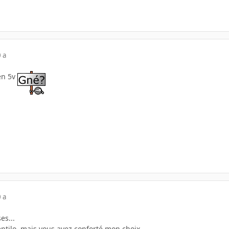
 a
en 5v
 a
es...
ventilo, mais vous avez conforté mon choix.