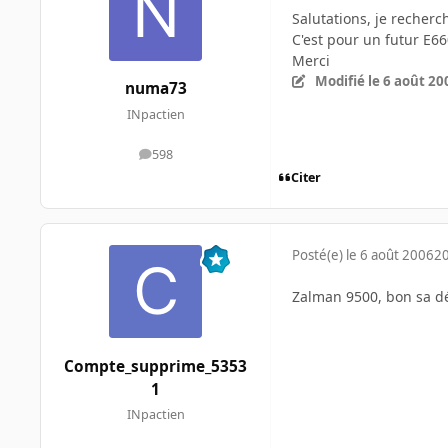
Salutations, je recherc
C'est pour un futur E66
Merci
Modifié
le 6 août 20
numa73
INpactien
598
messages
Citer
Posté(e)
le 6 août 2006
20
Zalman 9500, bon sa d
Compte_supprime_5353
1
INpactien