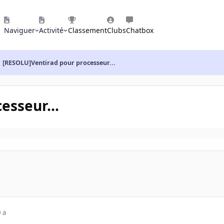
Naviguer
Activité
Classement
Clubs
Chatbox
[RESOLU]Ventirad pour processeur...
esseur...
 a