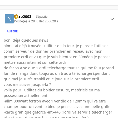
nitro2003
INpactien
Posté(e)
le 28 juillet 2006
20 a
AUTEUR
bon, déjà quelques news
alors j'ai déjà trouvée l'utiliter de la tour, je pensse l'utiliser
comm serveur de donner brancher en reseau avec mon
premiere ordi et vu que je suis bientot en 30méga je pensse
mettre aussi internet sur cette ordi
de facon a se que 1 ordi telecharge tout se qui me faut (grand
fan de manga donc toujorus un truc a télécharger),pendant
que moi je surfe trankil et je joue sur le premiere ordi
vous me suivez jusqua-la ?
voila pour l'utilitez du boitier ensuite, matériels en ma
possession actuellement :
-alim 300watt fortron avec 1 ventilo de 120mm qui va etre
changer pour un ventilo bleu je pensse avec une belle grille
-carte grahique geforce 4mx440 (l'ordi va servir a telecharger
et a stocker donc pas besoin d'une carte de fou)