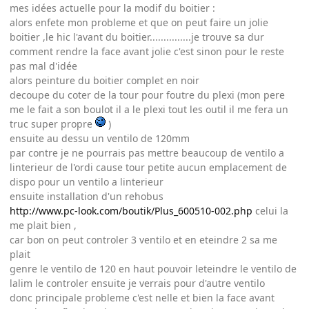
mes idées actuelle pour la modif du boitier :
alors enfete mon probleme et que on peut faire un jolie
boitier ,le hic l'avant du boitier...............je trouve sa dur
comment rendre la face avant jolie c'est sinon pour le reste
pas mal d'idée
alors peinture du boitier complet en noir
decoupe du coter de la tour pour foutre du plexi (mon pere
me le fait a son boulot il a le plexi tout les outil il me fera un
truc super propre
)
ensuite au dessu un ventilo de 120mm
par contre je ne pourrais pas mettre beaucoup de ventilo a
linterieur de l'ordi cause tour petite aucun emplacement de
dispo pour un ventilo a linterieur
ensuite installation d'un rehobus
http://www.pc-look.com/boutik/Plus_600510-002.php
celui la
me plait bien ,
car bon on peut controler 3 ventilo et en eteindre 2 sa me
plait
genre le ventilo de 120 en haut pouvoir leteindre le ventilo de
lalim le controler ensuite je verrais pour d'autre ventilo
donc principale probleme c'est nelle et bien la face avant