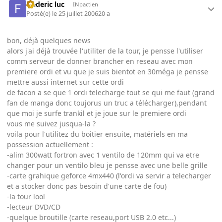
frederic luc
INpactien
Posté(e)
le 25 juillet 2006
20 a
bon, déjà quelques news
alors j'ai déjà trouvée l'utiliter de la tour, je pensse l'utiliser
comm serveur de donner brancher en reseau avec mon
premiere ordi et vu que je suis bientot en 30méga je pensse
mettre aussi internet sur cette ordi
de facon a se que 1 ordi telecharge tout se qui me faut (grand
fan de manga donc toujorus un truc a télécharger),pendant
que moi je surfe trankil et je joue sur le premiere ordi
vous me suivez jusqua-la ?
voila pour l'utilitez du boitier ensuite, matériels en ma
possession actuellement :
-alim 300watt fortron avec 1 ventilo de 120mm qui va etre
changer pour un ventilo bleu je pensse avec une belle grille
-carte grahique geforce 4mx440 (l'ordi va servir a telecharger
et a stocker donc pas besoin d'une carte de fou)
-la tour lool
-lecteur DVD/CD
-quelque broutille (carte reseau,port USB 2.0 etc...)