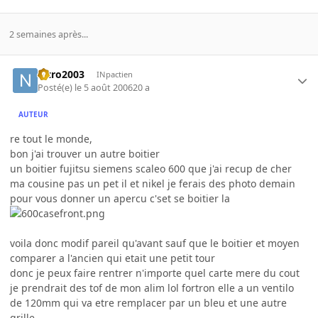
2 semaines après...
nitro2003
INpactien
Posté(e)
le 5 août 2006
20 a
AUTEUR
re tout le monde,
bon j'ai trouver un autre boitier
un boitier fujitsu siemens scaleo 600 que j'ai recup de cher
ma cousine pas un pet il et nikel je ferais des photo demain
pour vous donner un apercu c'set se boitier la
voila donc modif pareil qu'avant sauf que le boitier et moyen
comparer a l'ancien qui etait une petit tour
donc je peux faire rentrer n'importe quel carte mere du cout
je prendrait des tof de mon alim lol fortron elle a un ventilo
de 120mm qui va etre remplacer par un bleu et une autre
grille