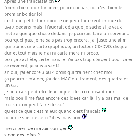
Après une françaïsation
"merci bien pour ton idée, pourquoi pas, oui c'est bien le
premier boitier lol
c'est une petite tour donc je ne peux faire rentrer que du
µATX dedans mais il faudrait déja que je sache si je veux
mettre quelque chose dedans, je pourrais faire un serveur...
pourquoi pas, je ne sais pas trop encore, j'ai juste une alim
qui traine, une carte graphique, un lecteur CD/DVD, disque
dur et tout mais je n'ai ni carte mere ni proco.
bon ça s'achète, certe mais je n'ai pas trop d'argent pour ça en
ce moment, je suis a sec là...
ah oui, j'ai encore 3 ou 4 ordis qui trainent chez moi
ça pourrait m'aider, j'ai des MAC qui trainent, des quadra et
un G3,
je pourrais peut-etre leur piquer des composant mdr
mais bon il me faut encore des idées car là il y a pas mal de
trucs qu'on peut faire dessu"
qu est ce que c est mieux quand c est francais
ouaip je suis casse-co*illes mais bon
merci bien de m'avoir corriger
sinon des idées ?