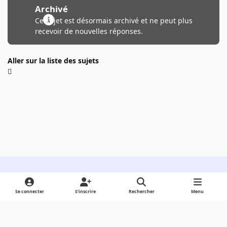
Archivé
Ce sujet est désormais archivé et ne peut plus
recevoir de nouvelles réponses.
Aller sur la liste des sujets
Light Mode
Dark Mode
System Preference
Se connecter
S’inscrire
Rechercher
Menu
Langue
Cookies
Powered by
Invision Community