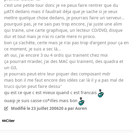
c'est une petite tour donc je ne peux faire rentrer que du
µATX dedans mais il faudrait déja que je sache si je veux
mettre quelque chose dedans, je pourrais faire un serveur...
pourquoi pas, je ne sais pas trop encore, j'ai juste une alim
qui traine, une carte graphique, un lecteur CD/DVD, disque
dur et tout mais je n'ai ni carte mere ni proco.
bon ça s'achète, certe mais je n'ai pas trop d'argent pour ça en
ce moment, je suis a sec là...
ah oui, j'ai encore 3 ou 4 ordis qui trainent chez moi
ça pourrait m'aider, j'ai des MAC qui trainent, des quadra et
un G3,
je pourrais peut-etre leur piquer des composant mdr
mais bon il me faut encore des idées car là il y a pas mal de
trucs qu'on peut faire dessu"
qu est ce que c est mieux quand c est francais
ouaip je suis casse-co*illes mais bon
Modifié
le 23 juillet 2006
20 a
par Aoren
Citer