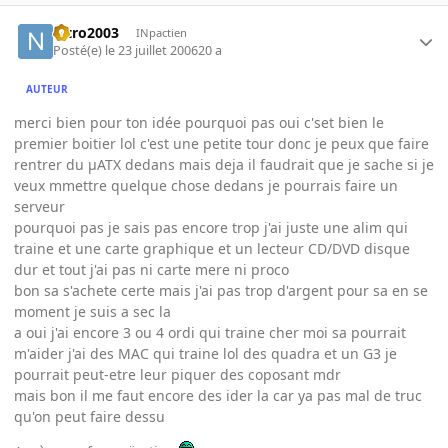
nitro2003
INpactien
Posté(e)
le 23 juillet 2006
20 a
AUTEUR
merci bien pour ton idée pourquoi pas oui c'set bien le
premier boitier lol c'est une petite tour donc je peux que faire
rentrer du µATX dedans mais deja il faudrait que je sache si je
veux mmettre quelque chose dedans je pourrais faire un
serveur
pourquoi pas je sais pas encore trop j'ai juste une alim qui
traine et une carte graphique et un lecteur CD/DVD disque
dur et tout j'ai pas ni carte mere ni proco
bon sa s'achete certe mais j'ai pas trop d'argent pour sa en se
moment je suis a sec la
a oui j'ai encore 3 ou 4 ordi qui traine cher moi sa pourrait
m'aider j'ai des MAC qui traine lol des quadra et un G3 je
pourrait peut-etre leur piquer des coposant mdr
mais bon il me faut encore des ider la car ya pas mal de truc
qu'on peut faire dessu