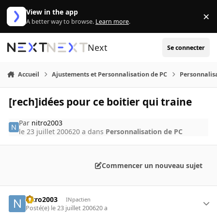
Aller au contenu
View in the app
×
Di
A better way to browse.
Learn more
.
Next
Se connecter
Accueil
Ajustements et Personnalisation de PC
Personnalis
[rech]idées pour ce boitier qui traine
Par
nitro2003
le 23 juillet 2006
20 a
dans
Personnalisation de PC
Commencer un nouveau sujet
nitro2003
INpactien
Posté(e)
le 23 juillet 2006
20 a