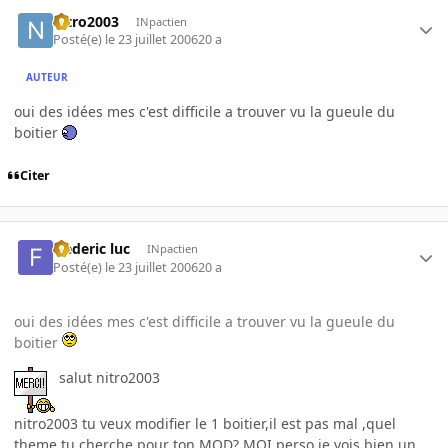
nitro2003
INpactien
Posté(e)
le 23 juillet 2006
20 a
AUTEUR
oui des idées mes c'est difficile a trouver vu la gueule du
boitier
Citer
frederic luc
INpactien
Posté(e)
le 23 juillet 2006
20 a
oui des idées mes c'est difficile a trouver vu la gueule du
boitier
salut nitro2003
nitro2003 tu veux modifier le 1 boitier,il est pas mal ,quel
theme tu cherche pour ton MOD? MOI perso je vois bien un