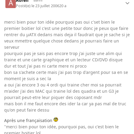
Aoren
Banni
Posté(e)
le 23 juillet 2006
20 a
merci bien pour ton idée pourquoi pas oui c'set bien le
premier boitier lol c'est une petite tour donc je peux que faire
rentrer du µATX dedans mais deja il faudrait que je sache si je
veux mmettre quelque chose dedans je pourrais faire un
serveur
pourquoi pas je sais pas encore trop j'ai juste une alim qui
traine et une carte graphique et un lecteur CD/DVD disque
dur et tout j'ai pas ni carte mere ni proco
bon sa s'achete certe mais j'ai pas trop d'argent pour sa en se
moment je suis a sec la
a oui j'ai encore 3 ou 4 ordi qui traine cher moi sa pourrait
m'aider j'ai des MAC qui traine lol des quadra et un G3 je
pourrait peut-etre leur piquer des coposant mdr
mais bon il me faut encore des ider la car ya pas mal de truc
qu'on peut faire dessu
Après une françaïsation
"merci bien pour ton idée, pourquoi pas, oui c'est bien le
premier boitier lol