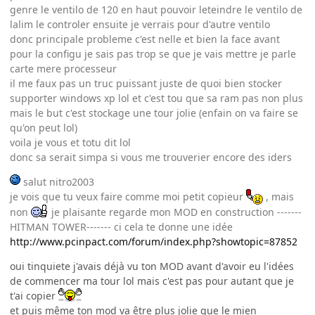
genre le ventilo de 120 en haut pouvoir leteindre le ventilo de
lalim le controler ensuite je verrais pour d'autre ventilo
donc principale probleme c'est nelle et bien la face avant
pour la configu je sais pas trop se que je vais mettre je parle
carte mere processeur
il me faux pas un truc puissant juste de quoi bien stocker
supporter windows xp lol et c'est tou que sa ram pas non plus
mais le but c'est stockage une tour jolie (enfain on va faire se
qu'on peut lol)
voila je vous et totu dit lol
donc sa serait simpa si vous me trouverier encore des iders
salut nitro2003
je vois que tu veux faire comme moi petit copieur
, mais
non
je plaisante regarde mon MOD en construction -------
HITMAN TOWER------- ci cela te donne une idée
http://www.pcinpact.com/forum/index.php?showtopic=87852
oui tinquiete j'avais déjà vu ton MOD avant d'avoir eu l'idées
de commencer ma tour lol mais c'est pas pour autant que je
t'ai copier
et puis même ton mod va être plus jolie que le mien