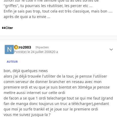
SInon sur le coté il me semble que tu as des sortes de
"griffes", tu pourrais les réutiliser, les percer etc ...
Enfin je sais pas trop, tout cela est très classique, mais bon ....
après de quoi a tu envie ...
Citer
nitro2003
INpactien
Posté(e)
le 24 juillet 2006
20 a
AUTEUR
bon, déjà quelques news
alors j'ai déjà trouvée l'utiliter de la tour, je pensse l'utiliser
comm serveur de donner brancher en reseau avec mon
premiere ordi et vu que je suis bientot en 30méga je pensse
mettre aussi internet sur cette ordi
de facon a se que 1 ordi telecharge tout se qui me faut (grand
fan de manga donc toujorus un truc a télécharger),pendant
que moi je surfe trankil et je joue sur le premiere ordi
vous me suivez jusqua-la ?