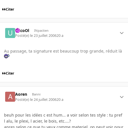
Citer
uXcoOl
INpactien
Posté(e)
le 23 juillet 2006
20 a
Au passage, ta signature est beaucoup trop grande, réduit là
Citer
Aoren
Banni
Posté(e)
le 24 juillet 2006
20 a
beuh pour les idées c est hum... a voir selon tes style : tu pref
l alu, le plexi, l acier, le bois, etc....?
apres selon ce que tu veux comme materiel, on peut voir pour