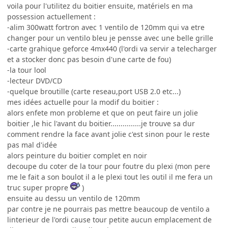
voila pour l'utilitez du boitier ensuite, matériels en ma
possession actuellement :
-alim 300watt fortron avec 1 ventilo de 120mm qui va etre
changer pour un ventilo bleu je pensse avec une belle grille
-carte grahique geforce 4mx440 (l'ordi va servir a telecharger
et a stocker donc pas besoin d'une carte de fou)
-la tour lool
-lecteur DVD/CD
-quelque broutille (carte reseau,port USB 2.0 etc...)
mes idées actuelle pour la modif du boitier :
alors enfete mon probleme et que on peut faire un jolie
boitier ,le hic l'avant du boitier...............je trouve sa dur
comment rendre la face avant jolie c'est sinon pour le reste
pas mal d'idée
alors peinture du boitier complet en noir
decoupe du coter de la tour pour foutre du plexi (mon pere
me le fait a son boulot il a le plexi tout les outil il me fera un
truc super propre
)
ensuite au dessu un ventilo de 120mm
par contre je ne pourrais pas mettre beaucoup de ventilo a
linterieur de l'ordi cause tour petite aucun emplacement de