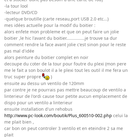
-la tour lool
-lecteur DVD/CD
-quelque broutille (carte reseau,port USB 2.0 etc...)
mes idées actuelle pour la modif du boitier :
alors enfete mon probleme et que on peut faire un jolie
boitier ,le hic l'avant du boitier...............je trouve sa dur
comment rendre la face avant jolie c'est sinon pour le reste
pas mal d'idée
alors peinture du boitier complet en noir
decoupe du coter de la tour pour foutre du plexi (mon pere
me le fait a son boulot il a le plexi tout les outil il me fera un
truc super propre
)
ensuite au dessu un ventilo de 120mm
par contre je ne pourrais pas mettre beaucoup de ventilo a
linterieur de l'ordi cause tour petite aucun emplacement de
dispo pour un ventilo a linterieur
ensuite installation d'un rehobus
http://www.pc-look.com/boutik/Plus_600510-002.php
celui la
me plait bien ,
car bon on peut controler 3 ventilo et en eteindre 2 sa me
plait