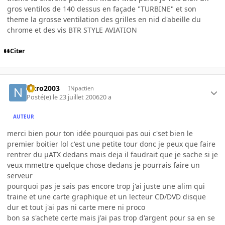
gros ventilos de 140 dessus en façade "TURBINE" et son
theme la grosse ventilation des grilles en nid d'abeille du
chrome et des vis BTR STYLE AVIATION
Citer
nitro2003
INpactien
Posté(e)
le 23 juillet 2006
20 a
AUTEUR
merci bien pour ton idée pourquoi pas oui c'set bien le
premier boitier lol c'est une petite tour donc je peux que faire
rentrer du µATX dedans mais deja il faudrait que je sache si je
veux mmettre quelque chose dedans je pourrais faire un
serveur
pourquoi pas je sais pas encore trop j'ai juste une alim qui
traine et une carte graphique et un lecteur CD/DVD disque
dur et tout j'ai pas ni carte mere ni proco
bon sa s'achete certe mais j'ai pas trop d'argent pour sa en se