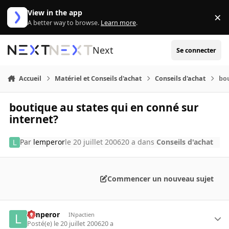
Aller au contenu
View in the app
×
Di
A better way to browse.
Learn more
.
Next
Se connecter
Accueil
Matériel et Conseils d'achat
Conseils d'achat
bou
boutique au states qui en conné sur
internet?
Par
lemperor
le 20 juillet 2006
20 a
dans
Conseils d'achat
Commencer un nouveau sujet
lemperor
INpactien
Posté(e)
le 20 juillet 2006
20 a