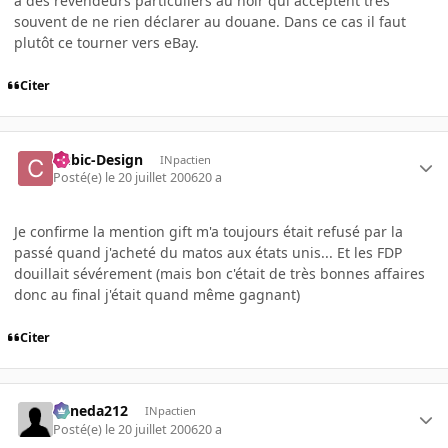
à des revendeurs particuliers au noir qui acceptent très
souvent de ne rien déclarer au douane. Dans ce cas il faut
plutôt ce tourner vers eBay.
Citer
Cubic-Design
INpactien
Posté(e)
le 20 juillet 2006
20 a
Je confirme la mention gift m'a toujours était refusé par la
passé quand j'acheté du matos aux états unis... Et les FDP
douillait sévérement (mais bon c'était de très bonnes affaires
donc au final j'était quand même gagnant)
Citer
keneda212
INpactien
Posté(e)
le 20 juillet 2006
20 a