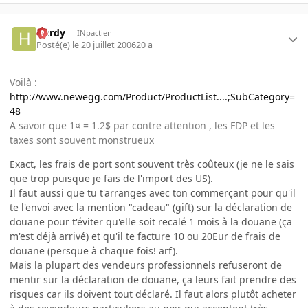
Hardy
INpactien
Posté(e)
le 20 juillet 2006
20 a
Voilà :
http://www.newegg.com/Product/ProductList....;SubCategory=
48
A savoir que 1¤ = 1.2$ par contre attention , les FDP et les
taxes sont souvent monstrueux
Exact, les frais de port sont souvent très coûteux (je ne le sais
que trop puisque je fais de l'import des US).
Il faut aussi que tu t'arranges avec ton commerçant pour qu'il
te l'envoi avec la mention "cadeau" (gift) sur la déclaration de
douane pour t'éviter qu'elle soit recalé 1 mois à la douane (ça
m'est déjà arrivé) et qu'il te facture 10 ou 20Eur de frais de
douane (persque à chaque fois! arf).
Mais la plupart des vendeurs professionnels refuseront de
mentir sur la déclaration de douane, ça leurs fait prendre des
risques car ils doivent tout déclaré. Il faut alors plutôt acheter