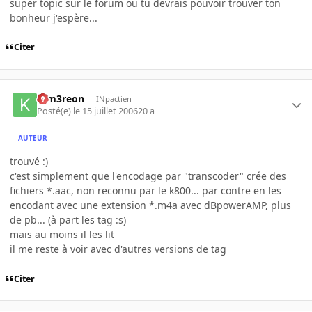
super topic sur le forum ou tu devrais pouvoir trouver ton
bonheur j'espère...
Citer
K-m3reon
INpactien
Posté(e)
le 15 juillet 2006
20 a
AUTEUR
trouvé :)
c'est simplement que l'encodage par "transcoder" crée des
fichiers *.aac, non reconnu par le k800... par contre en les
encodant avec une extension *.m4a avec dBpowerAMP, plus
de pb... (à part les tag :s)
mais au moins il les lit
il me reste à voir avec d'autres versions de tag
Citer