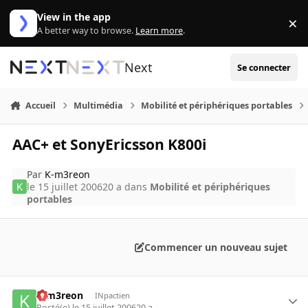
Aller au contenu
View in the app
×
Di
A better way to browse.
Learn more
.
Next
Se connecter
Accueil
Multimédia
Mobilité et périphériques portables
AAC+ et SonyEricsson K800i
Par
K-m3reon
le 15 juillet 2006
20 a
dans
Mobilité et périphériques
portables
Commencer un nouveau sujet
K-m3reon
INpactien
Posté(e)
le 15 juillet 2006
20 a