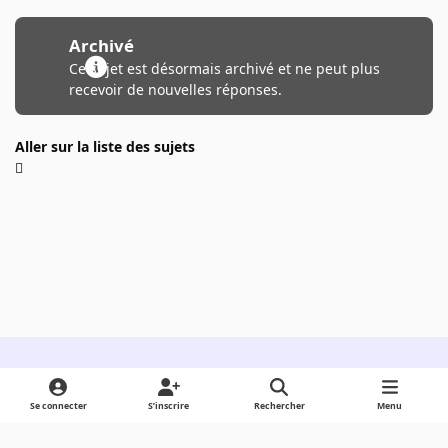
Archivé
Ce sujet est désormais archivé et ne peut plus
recevoir de nouvelles réponses.
Aller sur la liste des sujets
Light Mode
Dark Mode
System Preference
Se connecter
S’inscrire
Rechercher
Menu
Langue
Cookies