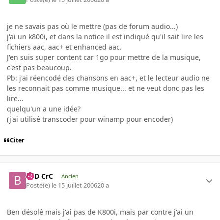
je ne savais pas où le mettre (pas de forum audio...)
j'ai un k800i, et dans la notice il est indiqué qu'il sait lire les
fichiers aac, aac+ et enhanced aac.
J'en suis super content car 1go pour mettre de la musique,
c'est pas beaucoup.
Pb: j'ai réencodé des chansons en aac+, et le lecteur audio ne
les reconnait pas comme musique... et ne veut donc pas les
lire...
quelqu'un a une idée?
(j'ai utilisé transcoder pour winamp pour encoder)
Citer
BaD CrC
Ancien
Posté(e)
le 15 juillet 2006
20 a
Ben désolé mais j'ai pas de K800i, mais par contre j'ai un