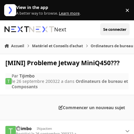
Aller au contenu
View in the app
×
Di
A better way to browse.
Learn more
.
Next
Se connecter
Accueil
Matériel et Conseils d'achat
Ordinateurs de bureau
[MINI] Probleme Jetway MiniQ450???
Par
TiJimbo
le 26 septembre 2003
22 a
dans
Ordinateurs de bureau et
Composants
Commencer un nouveau sujet
TiJimbo
INpactien
Posté(e)
le 26 septembre 2003
22 a