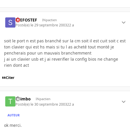
STEFOSTEF
INpactien
Posté(e)
le 29 septembre 2003
22 a
soit le port n est pas branché sur la cm soit il est cuit soit c est
ton clavier qui est hs mais si tu l as acheté tout monté je
pencherais pour un mauvais branchemment
j ai un clavier usb et j ai reverifier la config bios ne change
rien dont act
Citer
TiJimbo
INpactien
Posté(e)
le 30 septembre 2003
22 a
AUTEUR
ok merci.