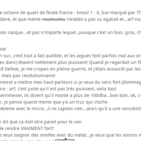
e victoire de quart de finale france - bresil 1 - 0, but marqué pa
Zidane, et que meme
roudoudou
ronaldo a pas su egalisé et...arf no,
mon casque...et pas n'importe lequel, puisque c'est un bon, gros, 
ble!
n sur...c'est tout a fait audible, et les aigues font parfois mal aux or
ses donc) étaient nettement plus puissant! Quand je regardait un f
 Defeat, je me croyais en pleine guerre, et j'étais assourdi par les 
, mais pas revolutionnaire!
t interet a mettre mes haut-parleurs si je veux du sons fort (dom
e : arf, c'est juste qu'il est pas trés puissant, voila tout
ennheiser, ils disent qu'il monte a plus de 100dba...bon bon, ok, c'e
bon, je pense quand meme que y'a un truc qui cloche
obleme avec le micro...il ne captais rien...alors qu'il a une sensibil
dit que ca doit etre pareil pour le son
e le rendre VRAIMENT fort?
...je veux saigner des oreilles avec du metal...je veux que les voisi