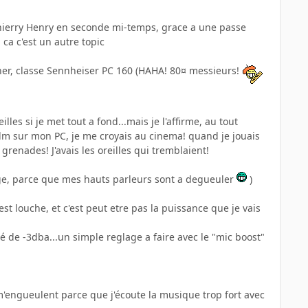
r Thierry Henry en seconde mi-temps, grace a une passe
 ca c'est un autre topic
cher, classe Sennheiser PC 160 (HAHA! 80¤ messieurs!
eilles si je met tout a fond...mais je l'affirme, au tout
ilm sur mon PC, je me croyais au cinema! quand je jouais
grenades! J'avais les oreilles qui tremblaient!
mage, parce que mes hauts parleurs sont a degueuler
)
st louche, et c'est peut etre pas la puissance que je vais
ité de -3dba...un simple reglage a faire avec le "mic boost"
ns m'engueulent parce que j'écoute la musique trop fort avec