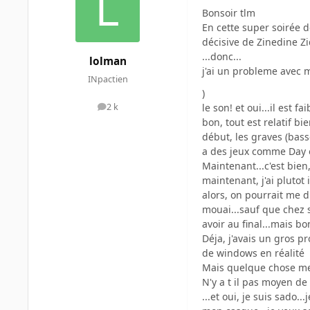
Bonsoir tlm
En cette super soirée d
décisive de Zinedine 
...donc...
lolman
j'ai un probleme avec 
INpactien
)
le son! et oui...il est fai
2 k
messages
bon, tout est relatif bie
début, les graves (bas
a des jeux comme Day of
Maintenant...c'est bien
maintenant, j'ai pluto
alors, on pourrait me dir
mouai...sauf que chez s
avoir au final...mais 
Déja, j'avais un gros pr
de windows en réalité
Mais quelque chose me 
N'y a t il pas moyen d
...et oui, je suis sado