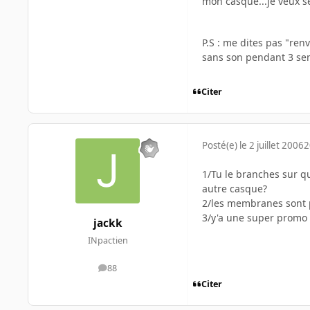
mon casque...je veux 
P.S : me dites pas "ren
sans son pendant 3 se
Citer
Posté(e)
le 2 juillet 2006
2
1/Tu le branches sur qu
autre casque?
2/les membranes sont 
3/y'a une super promo 
jackk
INpactien
88
messages
Citer