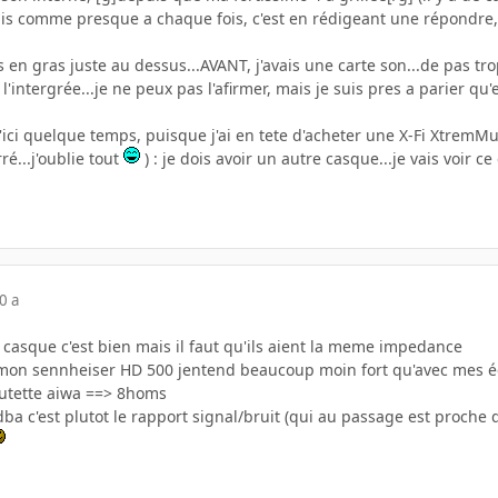
ais comme presque a chaque fois, c'est en rédigeant une répondre, 
s en gras juste au dessus...AVANT, j'avais une carte son...de pas tro
l'intergrée...je ne peux pas l'afirmer, mais je suis pres a parier qu
'ici quelque temps, puisque j'ai en tete d'acheter une X-Fi XtremMu
ré...j'oublie tout
) : je dois avoir un autre casque...je vais voir 
0 a
casque c'est bien mais il faut qu'ils aient la meme impedance
mon sennheiser HD 500 jentend beaucoup moin fort qu'avec mes éc
utette aiwa ==> 8homs
dba c'est plutot le rapport signal/bruit (qui au passage est proche 