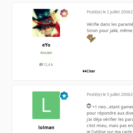
Posté(e)
le 2 juillet 2006
2
Vérifie dans les param
Sinon pour jakk, même 
eYo
Ancien
12,4 k
messages
Citer
Posté(e)
le 5 juillet 2006
2
+1 neo...etant gamer
pour répondre aux dive
j'ai déja vérifier les 
c'est mieu, mais pas en
lolman
je l'utilise sur ma cart