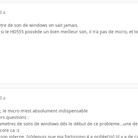
0 a
ètre de son de windows on sait jamais.
si le HD555 possède un bien meilleur son, il n'a pas de micro, et 
0 a
, le micro m'est absolument indispensable
rs questions :
parametres de sons de windows dés le début de ce probleme...une des
core ca :s
e son interne, [g]depuis que ma fortissimo 4 a grillée[/g] (il y a de 