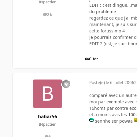
INpactien
EDIT : c'est dingue...m
du probleme
2 k
messages
regardez ce que j'ai mi
maintenant, je suis sur 
cette fortissimo 4
je pourrais confirmer d
EDIT 2 (dsl, je suis bour
Citer
Posté(e)
le 6 juillet 2006
2
comparé avec un autre 
moi par exemple avec 
16homs par contre eco
et a moins avis les 100
babar56
sennheiser powaa
INpactien
8