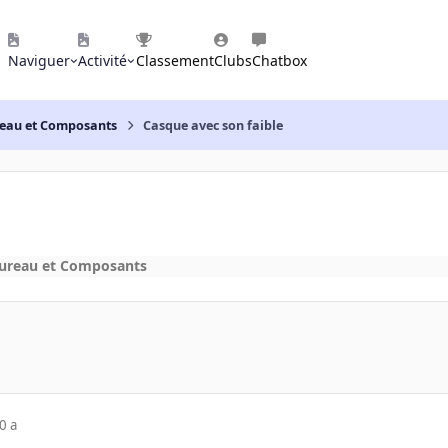
Naviguer
Activité
Classement
Clubs
Chatbox
reau et Composants
Casque avec son faible
bureau et Composants
0 a