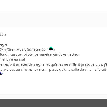
20 a
réglé
a X-Fi XtremMusic (achetée 65¤!
)
a fond : casque, pilote, parametre windows, lecteur
ement j'ai eu mal
lles ont arretée de saigner et qu'elles ne sifflent presque plus, j
 crois pas au cinema, ca non... parce qu'une salle de cinema ferai