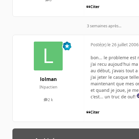
messages
Citer
3 semaines après...
Posté(e)
le 26 juillet 2006
bon... le probleme est 
j'ai recu aujoud'hui m
au début, j'avais tout 
j'ai jeter le casque tell
lolman
maintenant que mes orei
INpactien
et quand je joue, je me
c'est... un truc de ouf!
2 k
messages
Citer