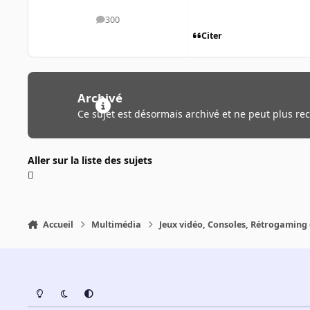
300
messages
Citer
Archivé
Ce sujet est désormais archivé et ne peut plus re
Aller sur la liste des sujets
Accueil
Multimédia
Jeux vidéo, Consoles, Rétrogaming 
Light Mode
Dark Mode
System Preference