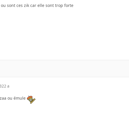
e ou sont ces zik car elle sont trop forte
3
22 a
kazaa ou émule