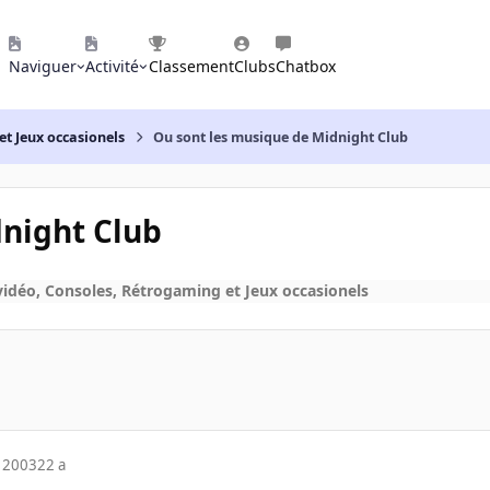
Naviguer
Activité
Classement
Clubs
Chatbox
et Jeux occasionels
Ou sont les musique de Midnight Club
dnight Club
vidéo, Consoles, Rétrogaming et Jeux occasionels
 2003
22 a