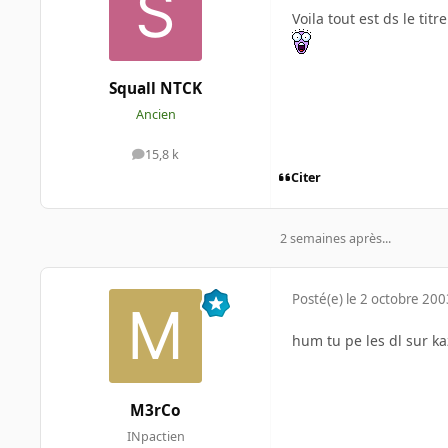
Voila tout est ds le titr
Squall NTCK
Ancien
15,8 k
messages
Citer
2 semaines après...
Posté(e)
le 2 octobre 200
hum tu pe les dl sur 
M3rCo
INpactien