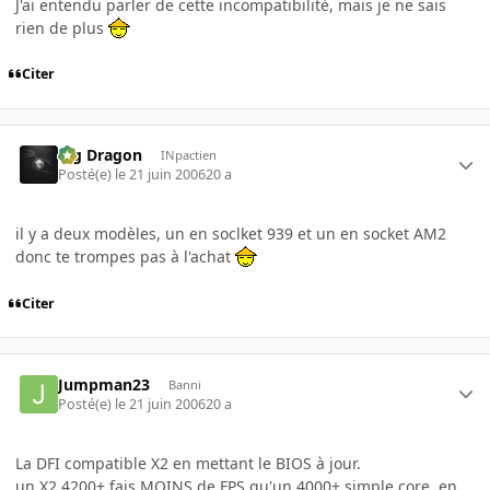
J'ai entendu parler de cette incompatibilité, mais je ne sais
rien de plus
Citer
Big Dragon
INpactien
Posté(e)
le 21 juin 2006
20 a
il y a deux modèles, un en soclket 939 et un en socket AM2
donc te trompes pas à l'achat
Citer
Jumpman23
Banni
Posté(e)
le 21 juin 2006
20 a
La DFI compatible X2 en mettant le BIOS à jour.
un X2 4200+ fais MOINS de FPS qu'un 4000+ simple core, en