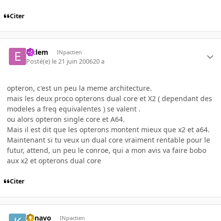
Citer
elclem
INpactien
Posté(e)
le 21 juin 2006
20 a
opteron, c'est un peu la meme architecture.
mais les deux proco opterons dual core et X2 ( dependant des
modeles a freq equivalentes ) se valent .
ou alors opteron single core et A64.
Mais il est dit que les opterons montent mieux que x2 et a64.
Maintenant si tu veux un dual core vraiment rentable pour le
futur, attend, un peu le conroe, qui a mon avis va faire bobo
aux x2 et opterons dual core
Citer
kenavo
INpactien