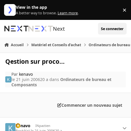
Aller au contenu
View in the app
×
Di
A better way to browse.
Learn more
.
Next
Se connecter
Accueil
Matériel et Conseils d'achat
Ordinateurs de bureau
Qestion sur proco...
Par
kenavo
le 21 juin 2006
20 a
dans
Ordinateurs de bureau et
Composants
Commencer un nouveau sujet
kenavo
INpactien
Posté(e)
le 21 juin 2006
20 a