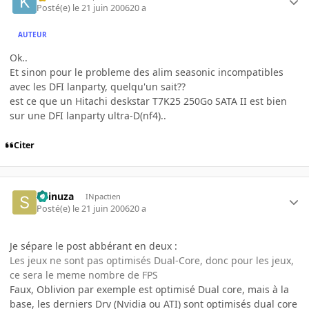
Posté(e)
le 21 juin 2006
20 a
AUTEUR
Ok..
Et sinon pour le probleme des alim seasonic incompatibles
avec les DFI lanparty, quelqu'un sait??
est ce que un Hitachi deskstar T7K25 250Go SATA II est bien
sur une DFI lanparty ultra-D(nf4)..
Citer
Shinuza
INpactien
Posté(e)
le 21 juin 2006
20 a
Je sépare le post abbérant en deux :
Les jeux ne sont pas optimisés Dual-Core, donc pour les jeux,
ce sera le meme nombre de FPS
Faux, Oblivion par exemple est optimisé Dual core, mais à la
base, les derniers Drv (Nvidia ou ATI) sont optimisés dual core