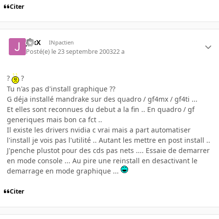
Citer
JaxX
INpactien
Posté(e)
le 23 septembre 2003
22 a
?
?
Tu n'as pas d'install graphique ??
G déja installé mandrake sur des quadro / gf4mx / gf4ti ...
Et elles sont reconnues du debut a la fin .. En quadro / gf
generiques mais bon ca fct ..
Il existe les drivers nvidia c vrai mais a part automatiser
l'install je vois pas l'utilité .. Autant les mettre en post install ..
J'penche plustot pour des cds pas nets .... Essaie de demarrer
en mode console ... Au pire une reinstall en desactivant le
demarrage en mode graphique ...
Citer