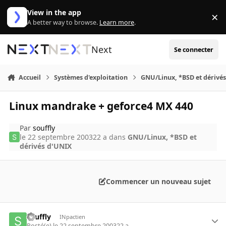
Aller au contenu
View in the app
×
Di
A better way to browse.
Learn more
.
Next
Se connecter
Accueil
Systèmes d'exploitation
GNU/Linux, *BSD et dérivé
Linux mandrake + geforce4 MX 440
Par
souffly
le 22 septembre 2003
22 a
dans
GNU/Linux, *BSD et
dérivés d'UNIX
Commencer un nouveau sujet
souffly
INpactien
Posté(e)
le 22 septembre 2003
22 a