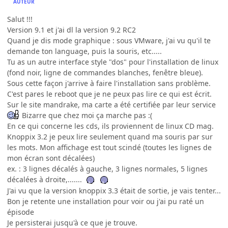
AUTEUR
Salut !!!
Version 9.1 et j'ai dl la version 9.2 RC2
Quand je dis mode graphique : sous VMware, j'ai vu qu'il te
demande ton language, puis la souris, etc.....
Tu as un autre interface style "dos" pour l'installation de linux
(fond noir, ligne de commandes blanches, fenêtre bleue).
Sous cette façon j'arrive à faire l'installation sans problème.
C'est pares le reboot que je ne peux pas lire ce qui est écrit.
Sur le site mandrake, ma carte a été certifiée par leur service
Bizarre que chez moi ça marche pas :(
En ce qui concerne les cds, ils proviennent de linux CD mag.
Knoppix 3.2 je peux lire seulement quand ma souris par sur
les mots. Mon affichage est tout scindé (toutes les lignes de
mon écran sont décalées)
ex. : 3 lignes décalés à gauche, 3 lignes normales, 5 lignes
décalées à droite,.......
J'ai vu que la version knoppix 3.3 était de sortie, je vais tenter...
Bon je retente une installation pour voir ou j'ai pu raté un
épisode
Je persisterai jusqu'à ce que je trouve.