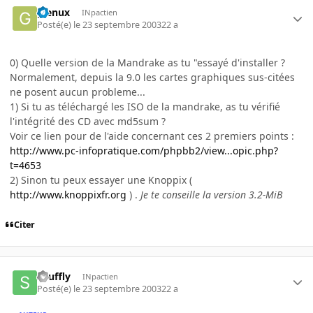
glenux
INpactien
Posté(e)
le 23 septembre 2003
22 a
0) Quelle version de la Mandrake as tu "essayé d'installer ?
Normalement, depuis la 9.0 les cartes graphiques sus-citées
ne posent aucun probleme...
1) Si tu as téléchargé les ISO de la mandrake, as tu vérifié
l'intégrité des CD avec md5sum ?
Voir ce lien pour de l'aide concernant ces 2 premiers points :
http://www.pc-infopratique.com/phpbb2/view...opic.php?
t=4653
2) Sinon tu peux essayer une Knoppix (
http://www.knoppixfr.org
) .
Je te conseille la version 3.2-MiB
Citer
souffly
INpactien
Posté(e)
le 23 septembre 2003
22 a