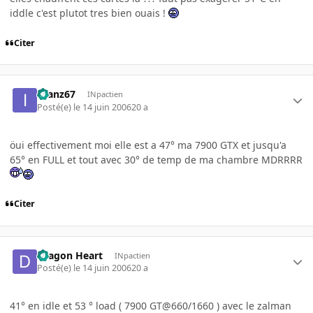
iddle c'est plutot tres bien ouais !
Citer
ifranz67
INpactien
Posté(e)
le 14 juin 2006
20 a
öui effectivement moi elle est a 47° ma 7900 GTX et jusqu'a
65° en FULL et tout avec 30° de temp de ma chambre MDRRRR
Citer
Dragon Heart
INpactien
Posté(e)
le 14 juin 2006
20 a
41° en idle et 53 ° load ( 7900 GT@660/1660 ) avec le zalman