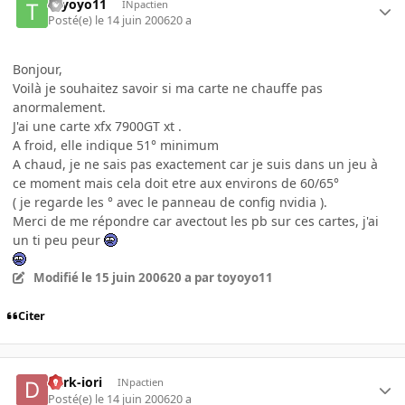
toyoyo11
INpactien
Posté(e)
le 14 juin 2006
20 a
Bonjour,
Voilà je souhaitez savoir si ma carte ne chauffe pas
anormalement.
J'ai une carte xfx 7900GT xt .
A froid, elle indique 51° minimum
A chaud, je ne sais pas exactement car je suis dans un jeu à
ce moment mais cela doit etre aux environs de 60/65°
( je regarde les ° avec le panneau de config nvidia ).
Merci de me répondre car avectout les pb sur ces cartes, j'ai
un ti peu peur
Modifié
le 15 juin 2006
20 a
par toyoyo11
Citer
dark-iori
INpactien
Posté(e)
le 14 juin 2006
20 a