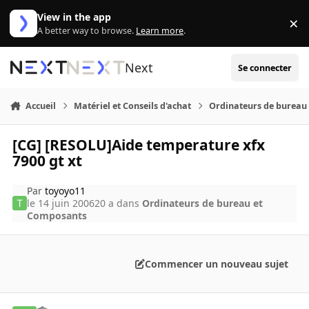
Aller au contenu
View in the app
×
Di
A better way to browse.
Learn more
.
Next
Se connecter
Accueil
Matériel et Conseils d'achat
Ordinateurs de bureau
[CG] [RESOLU]Aide temperature xfx
7900 gt xt
Par
toyoyo11
le 14 juin 2006
20 a
dans
Ordinateurs de bureau et
Composants
Commencer un nouveau sujet