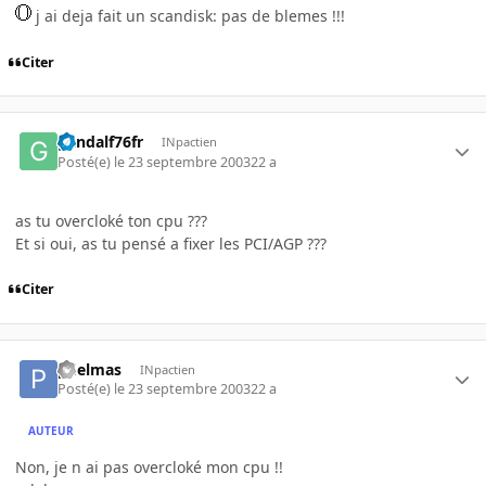
j ai deja fait un scandisk: pas de blemes !!!
Citer
gandalf76fr
INpactien
Posté(e)
le 23 septembre 2003
22 a
as tu overcloké ton cpu ???
Et si oui, as tu pensé a fixer les PCI/AGP ???
Citer
pdelmas
INpactien
Posté(e)
le 23 septembre 2003
22 a
AUTEUR
Non, je n ai pas overcloké mon cpu !!