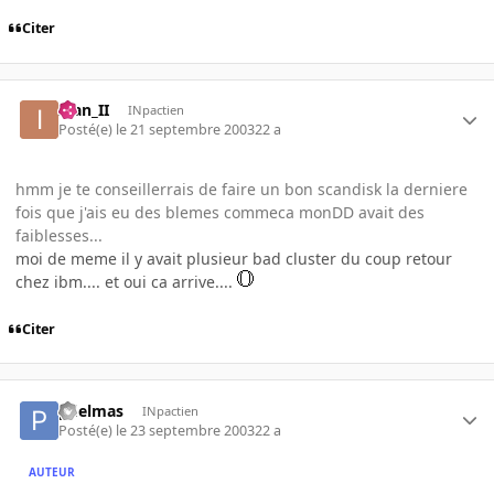
Citer
Ivan_II
INpactien
Posté(e)
le 21 septembre 2003
22 a
hmm je te conseillerrais de faire un bon scandisk la derniere
fois que j'ais eu des blemes commeca monDD avait des
faiblesses...
moi de meme il y avait plusieur bad cluster du coup retour
chez ibm.... et oui ca arrive....
Citer
pdelmas
INpactien
Posté(e)
le 23 septembre 2003
22 a
AUTEUR