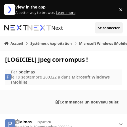
Aller au contenu
View in the app
×
Di
A better way to browse.
Learn more
.
Next
Se connecter
Accueil
Systèmes d'exploitation
Microsoft Windows (Mobile
[LOGICIEL] Jpeg corrompus !
Par
pdelmas
le 19 septembre 2003
22 a
dans
Microsoft Windows
(Mobile)
Commencer un nouveau sujet
pdelmas
INpactien
Posté(e)
le 19 septembre 2003
22 a