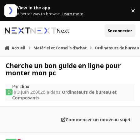
Aller au contenu
View in the app
×
Di
A better way to browse.
Learn more
.
Next
Se connecter
Accueil
Matériel et Conseils d'achat
Ordinateurs de bureau
Cherche un bon guide en ligne pour
monter mon pc
Par
diox
le 3 juin 2006
20 a
dans
Ordinateurs de bureau et
Composants
Commencer un nouveau sujet