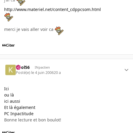
http://www.materiel.net/content_cdppcsom.html
merci je vais aller voir ca
Citer
kool56
INpactien
Posté(e)
le 4 juin 2006
20 a
Ici
ou là
ici aussi
Et là également
PC Inpactitude
Bonne lecture et bon boulot!
Citer